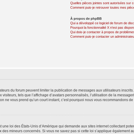
Quelles pièces jointes sont autorisées sur 
Comment puis-je retrouver toutes mes pièce
À propos de phpBB
Qui a développé ce logiciel de forum de dis
Pourquoi la fonctionnalité X n’est pas dispon
Qui dois-je contacter à propos de problèmes
Comment puis-je contacter un administrateu
trateurs du forum peuvent limiter la publication de messages aux utilisateurs inscri
visiteurs, tels que l’affichage d’avatars personnalisés, l’utilisation de la messager
ription ne vous prend qu’un court instant, c’est pourquoi nous vous recommandons de l
t une loi des États-Unis d’Amérique qui demande aux sites internet collectant pot
 des mineurs concernés. Si vous ne savez pas si cette loi s’applique également au