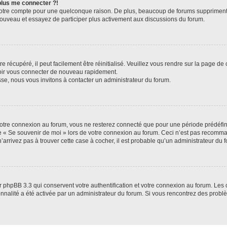
 plus me connecter ?!
votre compte pour une quelconque raison. De plus, beaucoup de forums suppriment pér
 nouveau et essayez de participer plus activement aux discussions du forum.
 récupéré, il peut facilement être réinitialisé. Veuillez vous rendre sur la page de
voir vous connecter de nouveau rapidement.
sse, nous vous invitons à contacter un administrateur du forum.
otre connexion au forum, vous ne resterez connecté que pour une période prédéfinie
se « Se souvenir de moi » lors de votre connexion au forum. Ceci n’est pas recomm
’arrivez pas à trouver cette case à cocher, il est probable qu’un administrateur du fo
 phpBB 3.3 qui conservent votre authentification et votre connexion au forum. Les 
tionnalité a été activée par un administrateur du forum. Si vous rencontrez des pro