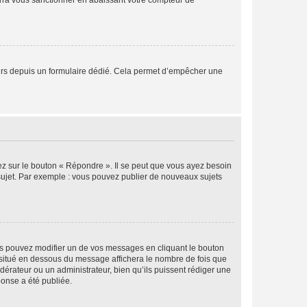
rra vous sanctionner en abaissant votre compteur de
sateurs depuis un formulaire dédié. Cela permet d’empêcher une
ez sur le bouton « Répondre ». Il se peut que vous ayez besoin
 sujet. Par exemple : vous pouvez publier de nouveaux sujets
s pouvez modifier un de vos messages en cliquant le bouton
e situé en dessous du message affichera le nombre de fois que
modérateur ou un administrateur, bien qu’ils puissent rédiger une
ponse a été publiée.