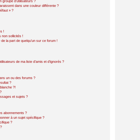
 groupe d’utilisateurs ?
araissent dans une couleur différente ?
défaut » ?
s !
non sollicités !
e de la part de quelqu’un sur ce forum !
lisateurs de ma liste d’amis et d’ignorés ?
ans un ou des forums ?
sultat ?
blanche ?!
?
ssages et sujets ?
t les abonnements ?
onner à un sujet spécifique ?
ifique ?
 ?