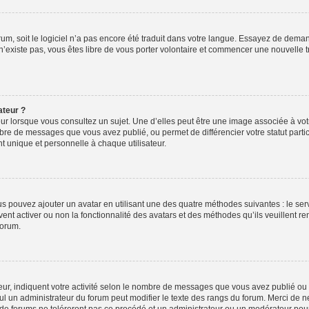
orum, soit le logiciel n’a pas encore été traduit dans votre langue. Essayez de deman
 n’existe pas, vous êtes libre de vous porter volontaire et commencer une nouvelle t
ateur ?
ur lorsque vous consultez un sujet. Une d’elles peut être une image associée à vo
mbre de messages que vous avez publié, ou permet de différencier votre statut parti
 unique et personnelle à chaque utilisateur.
ous pouvez ajouter un avatar en utilisant une des quatre méthodes suivantes : le serv
ent activer ou non la fonctionnalité des avatars et des méthodes qu’ils veuillent ren
forum.
ur, indiquent votre activité selon le nombre de messages que vous avez publié ou id
eul un administrateur du forum peut modifier le texte des rangs du forum. Merci de 