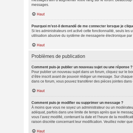
messages afin d’augmenter votre rang sur le forum. Beaucoup 
messages.
Haut
Pourquoi m’est-il demandé de me connecter lorsque je clique s
Si les administrateurs ont activé cette fonctionnalité, seuls le
utilisation abusive du système de messagerie électronique par d
Haut
Problèmes de publication
Comment puis-je publier un nouveau sujet ou une réponse ?
Pour publier un nouveau sujet dans un forum, cliquez sur le b
d’être inscrit avant de pouvoir rédiger un message. Sur chaque
dans ce forum, vous pouvez transférer des pièces jointes dans 
Haut
Comment puis-je modifier ou supprimer un message ?
À moins que vous ne soyez un administrateur ou un modérateu
adéquat, parfois dans une limite de temps après que le message
vous l’avez modifié, contenant la date et l’heure de la modificat
raison discrète concernant leur modification. Veuillez noter q
Haut