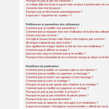
Pourquoi ne puis-je pas me connecter ?
Je m’étais déjà inscrit par le passé mais ne peux à présent plus me co
J’ai perdu mon mot de passe !
Pourquoi suis-je déconnecté automatiquement ?
À quoi sert « Supprimer les cookies » ?
Préférences et paramètres des utilisateurs
Comment puis-je modifier mes paramètres ?
Comment puis-je masquer mon nom d’utilisateur de la liste des utilisate
L’heure n’est pas correcte !
J’ai réglé le fuseau horaire mais l’heure n’est toujours pas correcte !
Ma langue n’apparaît pas dans la liste !
Que signifient les images situées à côté de mon nom d’utilisateur ?
Comment puis-je afficher un avatar ?
Quel est mon rang et comment puis-je le modifier ?
Pourquoi m’est-il demandé de me connecter lorsque je clique sur le lien 
Problèmes de publication
Comment puis-je publier un nouveau sujet ou une réponse ?
Comment puis-je modifier ou supprimer un message ?
Comment puis-je insérer une signature à mon message ?
Comment puis-je créer un sondage ?
Pourquoi ne puis-je pas ajouter plus d’options à un sondage ?
Comment puis-je modifier ou supprimer un sondage ?
Pourquoi ne puis-je pas accéder à un forum ?
Pourquoi ne puis-je pas transférer de pièces jointes ?
Pourquoi ai-je reçu un avertissement ?
Comment puis-je rapporter des messages à un modérateur ?
À quoi sert le bouton « Enregistrer comme brouillon » affiché lors de la 