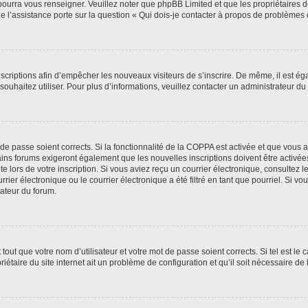
 pourra vous renseigner. Veuillez noter que phpBB Limited et que les propriétaires
ue l’assistance porte sur la question « Qui dois-je contacter à propos de problèmes 
inscriptions afin d’empêcher les nouveaux visiteurs de s’inscrire. De même, il est é
s souhaitez utiliser. Pour plus d’informations, veuillez contacter un administrateur du
t de passe soient corrects. Si la fonctionnalité de la COPPA est activée et que vous 
ains forums exigeront également que les nouvelles inscriptions doivent être activée
te lors de votre inscription. Si vous aviez reçu un courrier électronique, consultez l
r électronique ou le courrier électronique a été filtré en tant que pourriel. Si vo
rateur du forum.
out que votre nom d’utilisateur et votre mot de passe soient corrects. Si tel est le
iétaire du site internet ait un problème de configuration et qu’il soit nécessaire de l