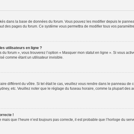
ockés dans la base de données du forum. Vous pouvez les modifier depuis le panneau 
haut des pages du forum. Ce système vous permettra de modifier tous vos paramètre
s utilisateurs en ligne ?
s du forum », vous trouverez l’option « Masquer mon statut en ligne ». Si vous activ
é comme étant un utilisateur invisible.
aire différent du vôtre. Si tel était le cas, veuillez vous rendre dans le panneau de co
ey, etc. Veuillez noter que le réglage du fuseau horaire, comme la plupart des autr
orrecte !
 mais que l’heure n’est toujours pas correcte, il est probable que l’horloge du serve