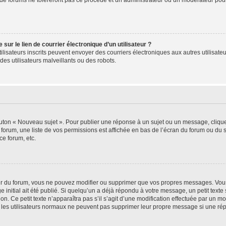
de forums ne toléreront pas ce procédé et un administrateur ou un modérateur pou
ur le lien de courrier électronique d’un utilisateur ?
s utilisateurs inscrits peuvent envoyer des courriers électroniques aux autres utili
es utilisateurs malveillants ou des robots.
outon « Nouveau sujet ». Pour publier une réponse à un sujet ou un message, cliqu
 forum, une liste de vos permissions est affichée en bas de l’écran du forum ou du
ce forum, etc.
r du forum, vous ne pouvez modifier ou supprimer que vos propres messages. Vou
 initial ait été publié. Si quelqu’un a déjà répondu à votre message, un petit text
ion. Ce petit texte n’apparaîtra pas s’il s’agit d’une modification effectuée par un 
ue les utilisateurs normaux ne peuvent pas supprimer leur propre message si une ré