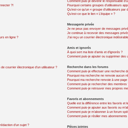
Comment puis-je devenir le responsable d’un
nnecter ?!
Pourquoi certains groupes d’utilisateurs app
Qu’est-ce qu’un « groupe d’utilisateurs par 
Qu’est-ce que le lien « L’équipe » ?
Messagerie privée
Je ne peux pas envoyer de messages privé
Je continue à recevoir des messages privés 
urs en ligne ?
J’ai reçu un courrier électronique indésirabl
Amis et ignorés
À quoi sert ma liste d’amis et d’ignorés ?
Comment puis-je ajouter ou supprimer des uti
Recherche dans les forums
de courrier électronique d’un utilisateur ?
Comment puis-je effectuer une recherche d
Pourquoi ma recherche ne renvoie aucun ré
Pourquoi ma recherche renvoie à une page 
Comment puis-je rechercher des membres 
Comment puis-je retrouver mes propres me
Favoris et abonnements
Quelle est la différence entre les favoris e
Comment puis-je ajouter aux favoris ou m’ab
Comment puis-je m’abonner à un forum spéc
Comment puis-je résilier mes abonnements
rédaction d’un sujet ?
Pièces jointes