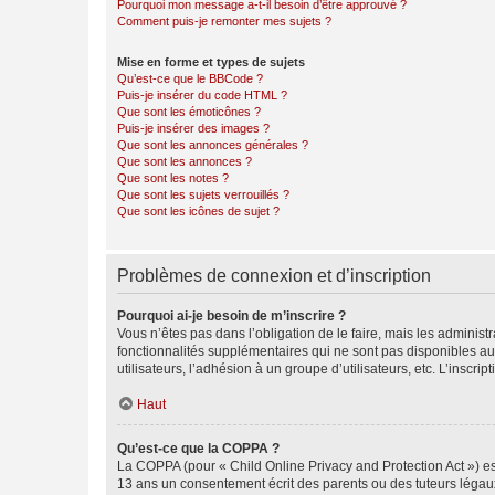
Pourquoi mon message a-t-il besoin d’être approuvé ?
Comment puis-je remonter mes sujets ?
Mise en forme et types de sujets
Qu’est-ce que le BBCode ?
Puis-je insérer du code HTML ?
Que sont les émoticônes ?
Puis-je insérer des images ?
Que sont les annonces générales ?
Que sont les annonces ?
Que sont les notes ?
Que sont les sujets verrouillés ?
Que sont les icônes de sujet ?
Problèmes de connexion et d’inscription
Pourquoi ai-je besoin de m’inscrire ?
Vous n’êtes pas dans l’obligation de le faire, mais les adminis
fonctionnalités supplémentaires qui ne sont pas disponibles aux 
utilisateurs, l’adhésion à un groupe d’utilisateurs, etc. L’insc
Haut
Qu’est-ce que la COPPA ?
La COPPA (pour « Child Online Privacy and Protection Act ») es
13 ans un consentement écrit des parents ou des tuteurs légaux