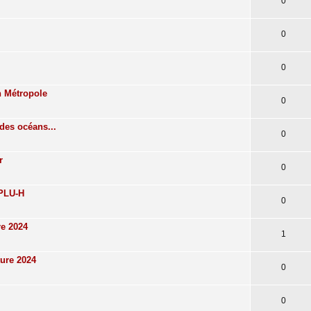
0
0
0
n Métropole
0
des océans...
0
r
0
 PLU-H
0
re 2024
1
ture 2024
0
0