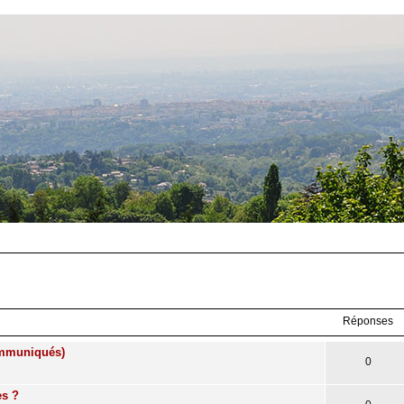
Réponses
communiqués)
0
es ?