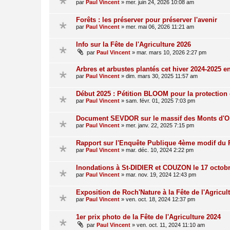
par
Paul Vincent
»
mer. juin 24, 2026 10:08 am
Forêts : les préserver pour préserver l'avenir
par
Paul Vincent
»
mer. mai 06, 2026 11:21 am
Info sur la Fête de l'Agriculture 2026
par
Paul Vincent
»
mar. mars 10, 2026 2:27 pm
Arbres et arbustes plantés cet hiver 2024-2025 e
par
Paul Vincent
»
dim. mars 30, 2025 11:57 am
Début 2025 : Pétition BLOOM pour la protection 
par
Paul Vincent
»
sam. févr. 01, 2025 7:03 pm
Document SEVDOR sur le massif des Monts d'O
par
Paul Vincent
»
mer. janv. 22, 2025 7:15 pm
Rapport sur l'Enquête Publique 4ème modif du
par
Paul Vincent
»
mar. déc. 10, 2024 2:22 pm
Inondations à St-DIDIER et COUZON le 17 octob
par
Paul Vincent
»
mar. nov. 19, 2024 12:43 pm
Exposition de Roch'Nature à la Fête de l'Agricul
par
Paul Vincent
»
ven. oct. 18, 2024 12:37 pm
1er prix photo de la Fête de l'Agriculture 2024
par
Paul Vincent
»
ven. oct. 11, 2024 11:10 am