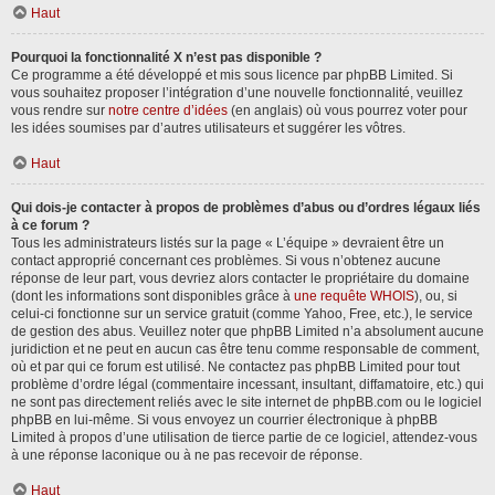
Haut
Pourquoi la fonctionnalité X n’est pas disponible ?
Ce programme a été développé et mis sous licence par phpBB Limited. Si
vous souhaitez proposer l’intégration d’une nouvelle fonctionnalité, veuillez
vous rendre sur
notre centre d’idées
(en anglais) où vous pourrez voter pour
les idées soumises par d’autres utilisateurs et suggérer les vôtres.
Haut
Qui dois-je contacter à propos de problèmes d’abus ou d’ordres légaux liés
à ce forum ?
Tous les administrateurs listés sur la page « L’équipe » devraient être un
contact approprié concernant ces problèmes. Si vous n’obtenez aucune
réponse de leur part, vous devriez alors contacter le propriétaire du domaine
(dont les informations sont disponibles grâce à
une requête WHOIS
), ou, si
celui-ci fonctionne sur un service gratuit (comme Yahoo, Free, etc.), le service
de gestion des abus. Veuillez noter que phpBB Limited n’a absolument aucune
juridiction et ne peut en aucun cas être tenu comme responsable de comment,
où et par qui ce forum est utilisé. Ne contactez pas phpBB Limited pour tout
problème d’ordre légal (commentaire incessant, insultant, diffamatoire, etc.) qui
ne sont pas directement reliés avec le site internet de phpBB.com ou le logiciel
phpBB en lui-même. Si vous envoyez un courrier électronique à phpBB
Limited à propos d’une utilisation de tierce partie de ce logiciel, attendez-vous
à une réponse laconique ou à ne pas recevoir de réponse.
Haut