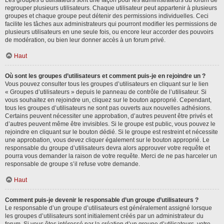
Les groupes d’utilisateurs sont une façon pour les administrateurs du forum de
regrouper plusieurs utilisateurs. Chaque utilisateur peut appartenir à plusieurs
groupes et chaque groupe peut détenir des permissions individuelles. Ceci
facilite les tâches aux administrateurs qui pourront modifier les permissions de
plusieurs utilisateurs en une seule fois, ou encore leur accorder des pouvoirs
de modération, ou bien leur donner accès à un forum privé.
Haut
Où sont les groupes d’utilisateurs et comment puis-je en rejoindre un ?
Vous pouvez consulter tous les groupes d’utilisateurs en cliquant sur le lien
« Groupes d’utilisateurs » depuis le panneau de contrôle de l’utilisateur. Si
vous souhaitez en rejoindre un, cliquez sur le bouton approprié. Cependant,
tous les groupes d’utilisateurs ne sont pas ouverts aux nouvelles adhésions.
Certains peuvent nécessiter une approbation, d’autres peuvent être privés et
d’autres peuvent même être invisibles. Si le groupe est public, vous pouvez le
rejoindre en cliquant sur le bouton dédié. Si le groupe est restreint et nécessite
une approbation, vous devez cliquer également sur le bouton approprié. Le
responsable du groupe d’utilisateurs devra alors approuver votre requête et
pourra vous demander la raison de votre requête. Merci de ne pas harceler un
responsable de groupe s’il refuse votre demande.
Haut
Comment puis-je devenir le responsable d’un groupe d’utilisateurs ?
Le responsable d’un groupe d’utilisateurs est généralement assigné lorsque
les groupes d’utilisateurs sont initialement créés par un administrateur du