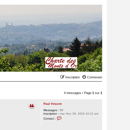
Inscription
Connexion
4 messages • Page
1
sur
1
Paul Vincent
Messages :
89
Inscription :
mar. févr. 06, 2024 10:12 am
C
Contact :
o
n
t