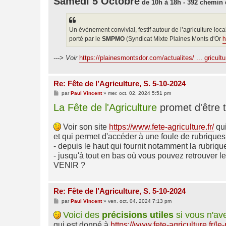
Samedi 5 Octobre
de 10h à 18h - 392 chemin d
e
Un évènement convivial, festif autour de l’agriculture local
porté par le
SMPMO
(Syndicat Mixte Plaines Monts d'Or
h
---> Voir
https://plainesmontsdor.com/actualites/ ... gricultu
Re: Fête de l’Agriculture, S. 5-10-2024
M
par
Paul Vincent
»
mer. oct. 02, 2024 5:51 pm
e
La Fête de l'Agriculture
s
promet d'être t
s
a
g
Voir son site
https://www.fete-agriculture.fr/
qui
e
et qui permet d'accéder à une foule de rubriques 
- depuis le haut qui fournit notamment la ru
- jusqu'à tout en bas où vous pouvez retrou
VENIR ?
Re: Fête de l’Agriculture, S. 5-10-2024
M
par
Paul Vincent
»
ven. oct. 04, 2024 7:13 pm
e
s
Voici des
précisions utiles
si vous n'av
s
qui est donné à
https://www.fete-agriculture.fr/le-p
a