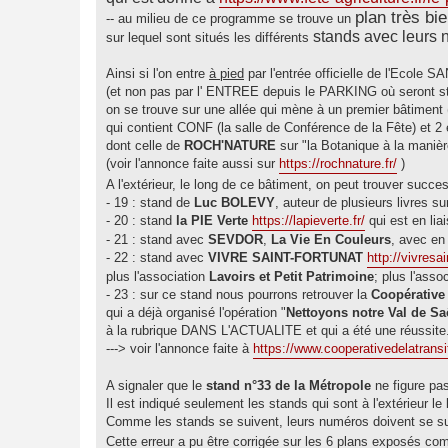
g
plan très bi
-- au milieu de ce programme se trouve un
e
stands avec leurs
sur lequel sont situés les différents
Ainsi si l'on entre
à pied
par l'entrée officielle de l'Ecole
(et non pas par l' ENTREE depuis le PARKING où seront sta
on se trouve sur une allée qui mène à un premier bâtiment (s
qui contient CONF (la salle de Conférence de la Fête) et 2
dont celle de
ROCH'NATURE
sur "la Botanique à la man
(voir l'annonce faite aussi sur
https://rochnature.fr/
)
A l'extérieur, le long de ce bâtiment, on peut trouver succ
- 19 : stand de
Luc BOLEVY
, auteur de plusieurs livres s
- 20 : stand
la PIE Verte
https://lapieverte.fr/
qui est en l
- 21 : stand avec
SEVDOR
,
La Vie En Couleurs
, avec en
- 22 : stand avec
VIVRE SAINT-FORTUNAT
http://vivresai
plus l'association
Lavoirs et Petit Patrimoine
; plus l'asso
- 23 : sur ce stand nous pourrons retrouver la
Coopérative 
qui a déjà organisé l'opération "
Nettoyons notre Val de Sa
à la rubrique DANS L'ACTUALITE et qui a été une réussite
---> voir l'annonce faite à
https://www.cooperativedelatransiti
A signaler que le
stand n°33 de la Métropole
ne figure pas 
Il est indiqué seulement les stands qui sont à l'extérieur le
Comme les stands se suivent, leurs numéros doivent se suivr
Cette erreur a pu être corrigée sur les 6 plans exposés c