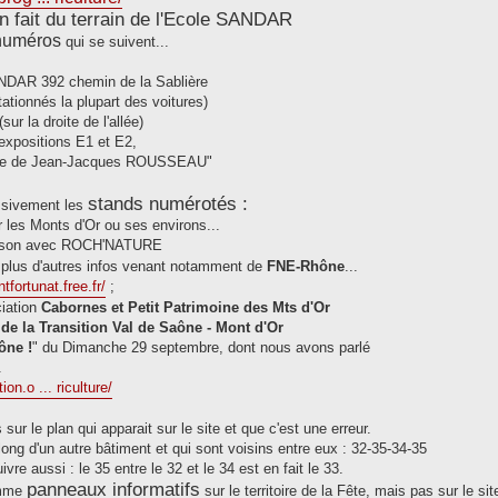
en fait du terrain de l'Ecole SANDAR
 numéros
qui se suivent...
 SANDAR 392 chemin de la Sablière
tionnés la plupart des voitures)
ur la droite de l'allée)
 expositions E1 et E2,
ière de Jean-Jacques ROUSSEAU"
stands numérotés :
essivement les
ur les Monts d'Or ou ses environs...
iaison avec ROCH'NATURE
 plus d'autres infos venant notamment de
FNE-Rhône
...
ntfortunat.free.fr/
;
ciation
Cabornes et Petit Patrimoine des Mts d'Or
de la Transition Val de Saône - Mont d'Or
ône !
" du Dimanche 29 septembre, dont nous avons parlé
.
on.o ... riculture/
sur le plan qui apparait sur le site et que c'est une erreur.
 long d'un autre bâtiment et qui sont voisins entre eux : 32-35-34-35
e aussi : le 35 entre le 32 et le 34 est en fait le 33.
panneaux informatifs
omme
sur le territoire de la Fête, mais pas sur le sit