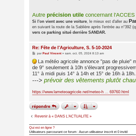
Autre
précision utile
concernant l'ACCE
Pa
Si l'on vient avec une voiture
, le mieux est d'aller au
en suivant la route de la Sablière après l'entrée au n°392 (qu
vers ce parking situé derrière SANDAR.
Re: Fête de l’Agriculture, S. 5-10-2024
M
par
Paul Vincent
»
sam. oct. 05, 2024 8:13 am
e
s
La météo agricole annonce "pas de pluie" 
s
de 9° seulement à 10h s'élevant progressivem
a
g
11° à midi puis 14° à 14h et 15° de 16h à 18h.
e
--->
prévoir des vêtements plutôt chau
https://www.lameteoagricole.net/meteo-h ... 69760.html
répondre
Revenir à « DANS L'ACTUALITE »
Qui est en ligne ?
Utilisateurs parcourant ce forum : Aucun utilisateur inscrit et 0 invité