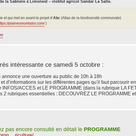
e la Sablière à Limonest – institut agricol Sandar La Salle.
e et qui met en avant le projet d’
Abc
(Atlas de la biodiversité communale)
ttps://plainesmontsdor.com/
)
re
rès intéressante ce samedi 5 octobre :
 annonce une ouverture au public de 10h à 18h
et d'informations sur les différentes pages qu'il faut parcourir 
brique INFOS/ACCES et LE PROGRAMME (dans la rubrique LA FE
ver les 2 rubriques essentielles : DECOUVREZ LE PROGRAMM
ez pas encore consulté en détail le
PROGRAMME
rog ... riculture/