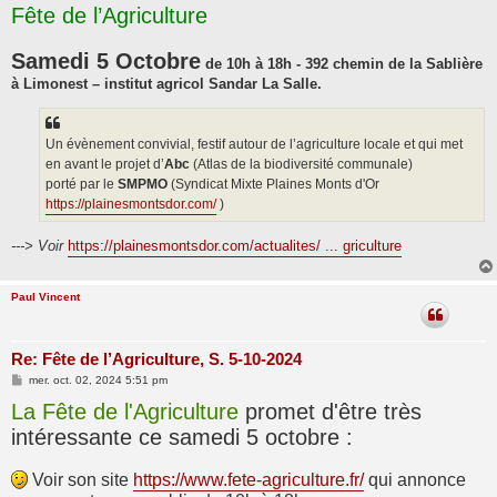
Fête de l’Agriculture
s
s
a
g
Samedi 5 Octobre
de 10h à 18h - 392 chemin de la Sablière
e
à Limonest – institut agricol Sandar La Salle.
Un évènement convivial, festif autour de l’agriculture locale et qui met
en avant le projet d’
Abc
(Atlas de la biodiversité communale)
porté par le
SMPMO
(Syndicat Mixte Plaines Monts d'Or
https://plainesmontsdor.com/
)
---> Voir
https://plainesmontsdor.com/actualites/ ... griculture
Paul Vincent
Re: Fête de l’Agriculture, S. 5-10-2024
M
mer. oct. 02, 2024 5:51 pm
e
La Fête de l'Agriculture
s
promet d'être très
s
intéressante ce samedi 5 octobre :
a
g
e
Voir son site
https://www.fete-agriculture.fr/
qui annonce