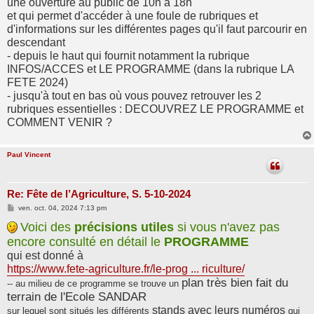
une ouverture au public de 10h à 18h
et qui permet d'accéder à une foule de rubriques et
d'informations sur les différentes pages qu'il faut parcourir en
descendant
- depuis le haut qui fournit notamment la rubrique
INFOS/ACCES et LE PROGRAMME (dans la rubrique LA
FETE 2024)
- jusqu'à tout en bas où vous pouvez retrouver les 2
rubriques essentielles : DECOUVREZ LE PROGRAMME et
COMMENT VENIR ?
Paul Vincent
Re: Fête de l’Agriculture, S. 5-10-2024
M
ven. oct. 04, 2024 7:13 pm
e
s
Voici des
précisions utiles
si vous n'avez pas
s
encore consulté en détail le
PROGRAMME
a
g
qui est donné à
e
https://www.fete-agriculture.fr/le-prog ... riculture/
plan très bien fait du
-- au milieu de ce programme se trouve un
terrain de l'Ecole SANDAR
stands avec leurs numéros
sur lequel sont situés les différents
qui