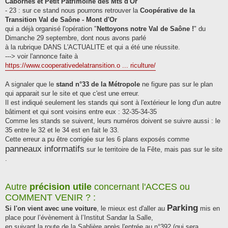
Cabornes et Petit Patrimoine des Mts d'Or
- 23 : sur ce stand nous pourrons retrouver la
Coopérative de la
Transition Val de Saône - Mont d'Or
qui a déjà organisé l'opération "
Nettoyons notre Val de Saône !
" du
Dimanche 29 septembre, dont nous avons parlé
à la rubrique DANS L'ACTUALITE et qui a été une réussite.
---> voir l'annonce faite à
https://www.cooperativedelatransition.o ... riculture/
A signaler que le
stand n°33 de la Métropole
ne figure pas sur le plan
qui apparait sur le site et que c'est une erreur.
Il est indiqué seulement les stands qui sont à l'extérieur le long d'un autre
bâtiment et qui sont voisins entre eux : 32-35-34-35
Comme les stands se suivent, leurs numéros doivent se suivre aussi : le
35 entre le 32 et le 34 est en fait le 33.
Cette erreur a pu être corrigée sur les 6 plans exposés comme
panneaux informatifs
sur le territoire de la Fête, mais pas sur le site
.
Autre
précision utile
concernant l'ACCES ou
COMMENT VENIR ? :
Parking
Si l'on vient avec une voiture
, le mieux est d'aller au
mis en
place pour l’évènement à l’Institut Sandar la Salle,
en suivant la route de la Sablière après l'entrée au n°392 (qui sera