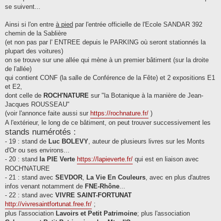
se suivent...
Ainsi si l'on entre
à pied
par l'entrée officielle de l'Ecole SANDAR 392
chemin de la Sablière
(et non pas par l' ENTREE depuis le PARKING où seront stationnés la
plupart des voitures)
on se trouve sur une allée qui mène à un premier bâtiment (sur la droite
de l'allée)
qui contient CONF (la salle de Conférence de la Fête) et 2 expositions E1
et E2,
dont celle de
ROCH'NATURE
sur "la Botanique à la manière de Jean-
Jacques ROUSSEAU"
(voir l'annonce faite aussi sur
https://rochnature.fr/
)
A l'extérieur, le long de ce bâtiment, on peut trouver successivement les
stands numérotés :
- 19 : stand de
Luc BOLEVY
, auteur de plusieurs livres sur les Monts
d'Or ou ses environs...
- 20 : stand
la PIE Verte
https://lapieverte.fr/
qui est en liaison avec
ROCH'NATURE
- 21 : stand avec
SEVDOR
,
La Vie En Couleurs
, avec en plus d'autres
infos venant notamment de
FNE-Rhône
...
- 22 : stand avec
VIVRE SAINT-FORTUNAT
http://vivresaintfortunat.free.fr/
;
plus l'association
Lavoirs et Petit Patrimoine
; plus l'association