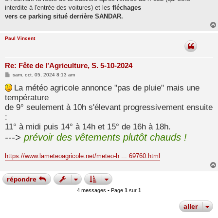
interdite à l'entrée des voitures) et les
fléchages
vers ce parking situé derrière SANDAR.
Paul Vincent
Re: Fête de l’Agriculture, S. 5-10-2024
M
sam. oct. 05, 2024 8:13 am
e
s
La météo agricole annonce "pas de pluie" mais une
s
température
a
g
de 9° seulement à 10h s'élevant progressivement ensuite
e
:
11° à midi puis 14° à 14h et 15° de 16h à 18h.
--->
prévoir des vêtements plutôt chauds !
https://www.lameteoagricole.net/meteo-h ... 69760.html
répondre
4 messages • Page
1
sur
1
aller