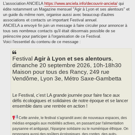
s
L'association ANCIELA
https://www.anciela.info/decouvrir-anciela/
qui
s
édite notamment un Magazine mensuel "Agir à Lyon et ses alentours" et
a
g
un guide du même nom, organise aussi avec beaucoup d'autres
e
associations et contacts un important Festival annuel.
ANCIELA a envoyé fin juin un message à faire circuler pour annoncer à
tous ses nombreux contacts qu'il était désormais possible de se
préinscrire pour participer à l'organisation de ce Festival.
Voici l'essentiel du contenu de ce message :
Festival
Agir à Lyon et ses alentours
,
dimanche 20 septembre 2026, 10h-18h30
Maison pour tous des Rancy, 249 rue
Vendôme, Lyon 3e, Métro Saxe-Gambetta
Le Festival, c'est LA grande journée pour faire face aux
défis écologiques et solidaires de notre époque et se lancer
ensemble dans une rentrée en action !
Cette année, le festival s’agrandit avec de nouveaux espaces, des
médias engagés aux mobilités actives, en passant par l'alimentation
paysanne et antigaspi, l'épargne solidaire ou le numérique éthique. On
proposera aussi des goûters écologiques, des contes, des auto-