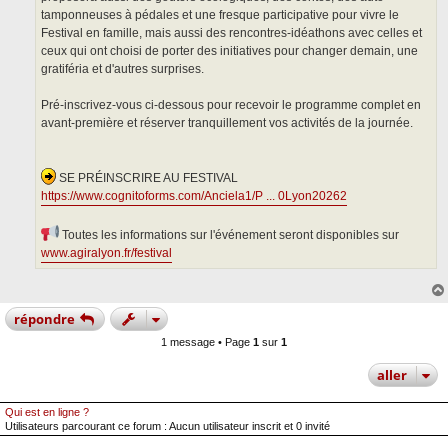
tamponneuses à pédales et une fresque participative pour vivre le
Festival en famille, mais aussi des rencontres-idéathons avec celles et
ceux qui ont choisi de porter des initiatives pour changer demain, une
gratiféria et d'autres surprises.
Pré-inscrivez-vous ci-dessous pour recevoir le programme complet en
avant-première et réserver tranquillement vos activités de la journée.
SE PRÉINSCRIRE AU FESTIVAL
https://www.cognitoforms.com/Anciela1/P ... 0Lyon20262
Toutes les informations sur l'événement seront disponibles sur
www.agiralyon.fr/festival
répondre
1 message • Page
1
sur
1
aller
Qui est en ligne ?
Utilisateurs parcourant ce forum : Aucun utilisateur inscrit et 0 invité