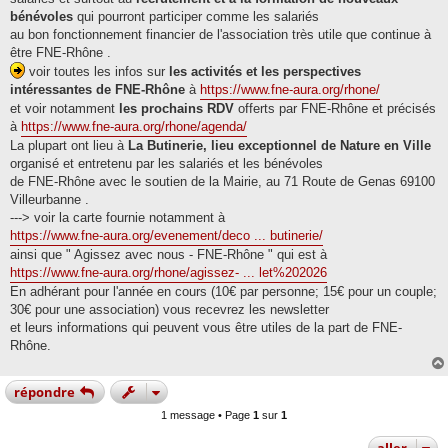
bénévoles
qui pourront participer comme les salariés
au bon fonctionnement financier de l'association très utile que continue à
être FNE-Rhône .
voir toutes les infos sur
les activités et les perspectives
intéressantes de FNE-Rhône
à
https://www.fne-aura.org/rhone/
et voir notamment
les prochains RDV
offerts par FNE-Rhône et précisés
à
https://www.fne-aura.org/rhone/agenda/
La plupart ont lieu à
La Butinerie, lieu exceptionnel de Nature en Ville
organisé et entretenu par les salariés et les bénévoles
de FNE-Rhône avec le soutien de la Mairie, au 71 Route de Genas 69100
Villeurbanne .
---> voir la carte fournie notamment à
https://www.fne-aura.org/evenement/deco ... butinerie/
ainsi que " Agissez avec nous - FNE-Rhône " qui est à
https://www.fne-aura.org/rhone/agissez- ... let%202026
En adhérant pour l'année en cours (10€ par personne; 15€ pour un couple;
30€ pour une association) vous recevrez les newsletter
et leurs informations qui peuvent vous être utiles de la part de FNE-
Rhône.
répondre
1 message • Page
1
sur
1