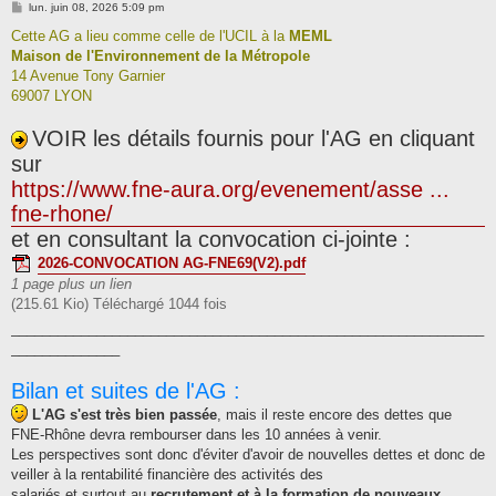
M
lun. juin 08, 2026 5:09 pm
e
s
Cette AG a lieu comme celle de l'UCIL à la
MEML
s
Maison de l'Environnement de la Métropole
a
g
14 Avenue Tony Garnier
e
69007 LYON
VOIR les détails fournis pour l'AG en cliquant
sur
https://www.fne-aura.org/evenement/asse ...
fne-rhone/
et en consultant la convocation ci-jointe :
2026-CONVOCATION AG-FNE69(V2).pdf
1 page plus un lien
(215.61 Kio) Téléchargé 1044 fois
_____________________________________________________________
______________
Bilan et suites de l'AG :
L'AG s'est très bien passée
, mais il reste encore des dettes que
FNE-Rhône devra rembourser dans les 10 années à venir.
Les perspectives sont donc d'éviter d'avoir de nouvelles dettes et donc de
veiller à la rentabilité financière des activités des
salariés et surtout au
recrutement et à la formation de nouveaux