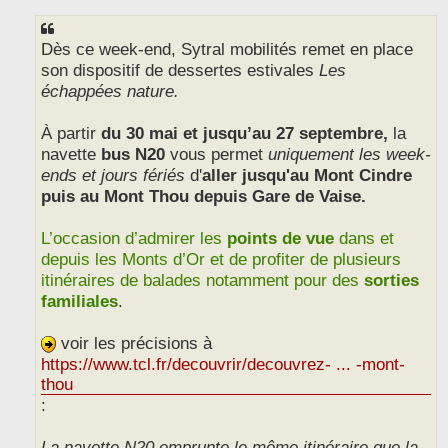
s
s
a
g
Dès ce week-end, Sytral mobilités remet en place
e
son dispositif de dessertes estivales
Les
échappées nature.
À partir
du 30 mai et jusqu’au 27 septembre,
la
navette
bus N20
vous permet
uniquement les week-
ends et jours fériés
d'
aller jusqu'au Mont Cindre
puis au Mont Thou depuis Gare de Vaise.
L’occasion d’admirer les
points de vue
dans et
depuis les Monts d’Or et de profiter de plusieurs
itinéraires de balades notamment pour des
sorties
familiales
.
voir les précisions à
https://www.tcl.fr/decouvrir/decouvrez- ... -mont-
thou
:
La navette N20 emprunte le même itinéraire que la