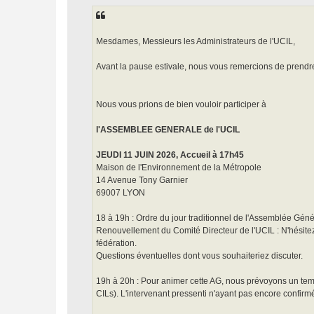
e
Mesdames, Messieurs les Administrateurs de l'UCIL,
Avant la pause estivale, nous vous remercions de prendre
Nous vous prions de bien vouloir participer à
l'ASSEMBLEE GENERALE de l'UCIL
JEUDI 11 JUIN 2026, Accueil à 17h45
Maison de l'Environnement de la Métropole
14 Avenue Tony Garnier
69007 LYON
18 à 19h : Ordre du jour traditionnel de l'Assemblée Génér
Renouvellement du Comité Directeur de l'UCIL : N'hésitez
fédération.
Questions éventuelles dont vous souhaiteriez discuter.
19h à 20h : Pour animer cette AG, nous prévoyons un tem
CILs). L'intervenant pressenti n'ayant pas encore confir