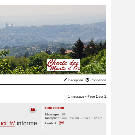
Inscription
Connexion
1 message • Page
1
sur
1
Paul Vincent
Messages :
89
Inscription :
mar. févr. 06, 2024 10:12 am
C
cil.fr/
informe
Contact :
o
n
t