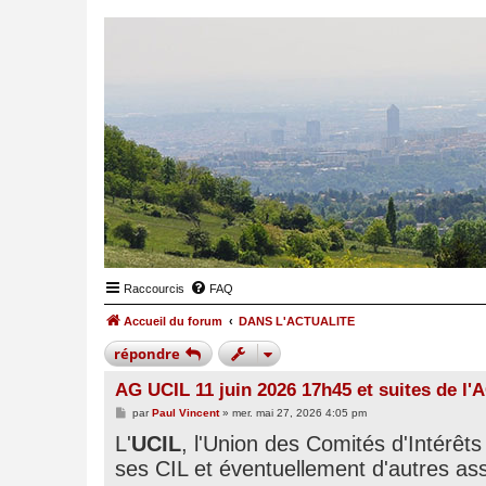
Raccourcis
FAQ
Accueil du forum
DANS L'ACTUALITE
répondre
AG UCIL 11 juin 2026 17h45 et suites de l'A
M
par
Paul Vincent
»
mer. mai 27, 2026 4:05 pm
e
L'
s
UCIL
, l'Union des Comités d'Intérêt
s
ses CIL et éventuellement d'autres ass
a
g