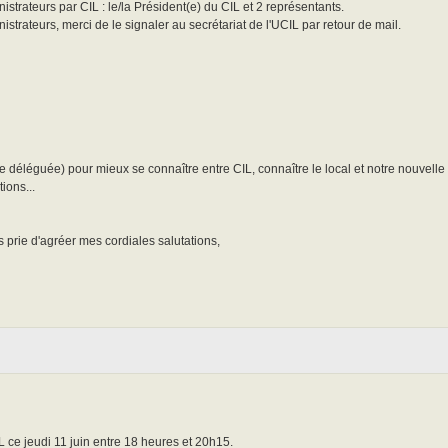
istrateurs par CIL : le/la Président(e) du CIL et 2 représentants.
istrateurs, merci de le signaler au secrétariat de l'UCIL par retour de mail.
e déléguée) pour mieux se connaître entre CIL, connaître le local et notre nouvelle
ions...
s prie d'agréer mes cordiales salutations,
ce jeudi 11 juin entre 18 heures et 20h15.