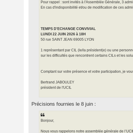
Pour rappel : sont invités à l'Assemblée Générale, 3 admin
En cas d'indisponibilité et/ou de modification de ces admin
TEMPS D'ECHANGE CONVIVIAL
LUNDI 22 JUIN 2026 à 18H
50 rue SAINT JEAN 69005 LYON
1 représentant par CIL (le/la président(e) ou une personn
sur les difficultés que rencontrent certains CILs et les solut
Comptant sur votre présence et votre participation, je vou
Bertrand JABOULEY
président de l'UCIL
Précisions fournies le 8 juin :
Bonjour,
Nous vous rappelons notre assemblée générale de l’UCIL 