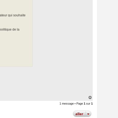
rateur qui souhaite
olitique de la
H
a
1 message • Page
1
sur
1
u
t
aller