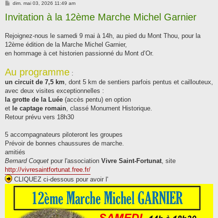
M
dim. mai 03, 2026 11:49 am
e
Invitation à la 12ème Marche Michel Garnier
s
s
a
g
Rejoignez-nous le samedi 9 mai à 14h, au pied du Mont Thou, pour la
e
12ème édition de la Marche Michel Garnier,
en hommage à cet historien passionné du Mont d’Or.
Au programme
:
un circuit de 7,5 km
, dont 5 km de sentiers parfois pentus et caillouteux,
avec deux visites exceptionnelles :
la grotte de la Luée
(accès pentu) en option
et
le captage romain
, classé Monument Historique.
Retour prévu vers 18h30
5 accompagnateurs piloteront les groupes
Prévoir de bonnes chaussures de marche.
amitiés
Bernard Coquet
pour l'association
Vivre Saint-Fortunat
, site
http://vivresaintfortunat.free.fr/
CLIQUEZ ci-dessous pour avoir l'