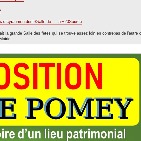
y
w.stcyraumontdor.fr/Salle-de- ... a%20Source
fait la grande Salle des fêtes qui se trouve assez loin en contrebas de l'autre 
Mairie