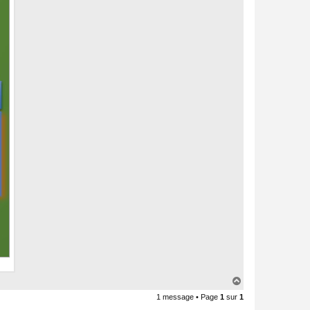
H
a
1 message • Page
1
sur
1
u
t