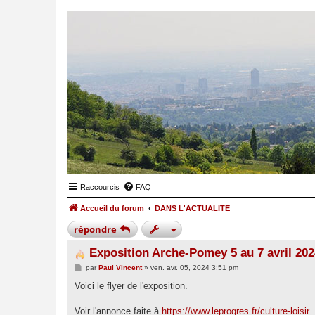
Raccourcis
FAQ
Accueil du forum
DANS L'ACTUALITE
répondre
Exposition Arche-Pomey 5 au 7 avril 202
M
par
Paul Vincent
»
ven. avr. 05, 2024 3:51 pm
e
s
Voici le flyer de l'exposition.
s
a
g
Voir l'annonce faite à
https://www.leprogres.fr/culture-loisir 