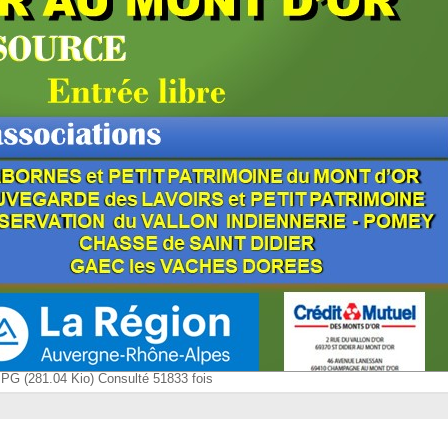
JPG (281.04 Kio) Consulté 51833 fois