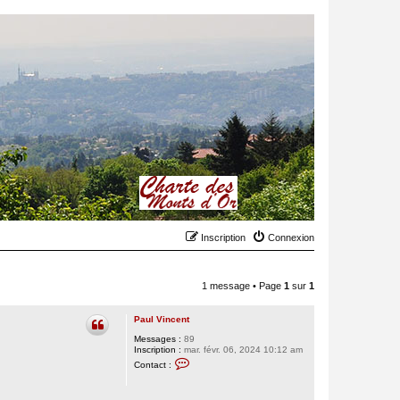
Inscription
Connexion
1 message • Page
1
sur
1
Paul Vincent
Messages :
89
Inscription :
mar. févr. 06, 2024 10:12 am
C
Contact :
o
n
t