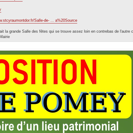
y
w.stcyraumontdor.fr/Salle-de- ... a%20Source
fait la grande Salle des fêtes qui se trouve assez loin en contrebas de l'autre 
Mairie