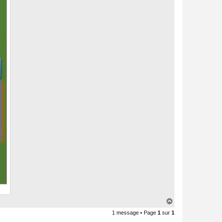
H
a
1 message • Page
1
sur
1
u
t