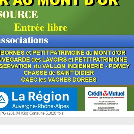
JPG (281.04 Kio) Consulté 51828 fois