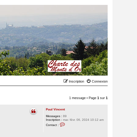
Inscription
Connexion
1 message • Page
1
sur
1
Paul Vincent
Messages :
89
Inscription :
mar. févr. 06, 2024 10:12 am
C
Contact :
o
n
t