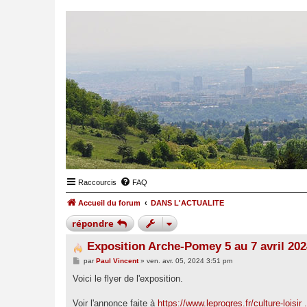
Raccourcis
FAQ
Accueil du forum
DANS L'ACTUALITE
répondre
Exposition Arche-Pomey 5 au 7 avril 202
M
par
Paul Vincent
»
ven. avr. 05, 2024 3:51 pm
e
s
Voici le flyer de l'exposition.
s
a
g
Voir l'annonce faite à
https://www.leprogres.fr/culture-loisir 