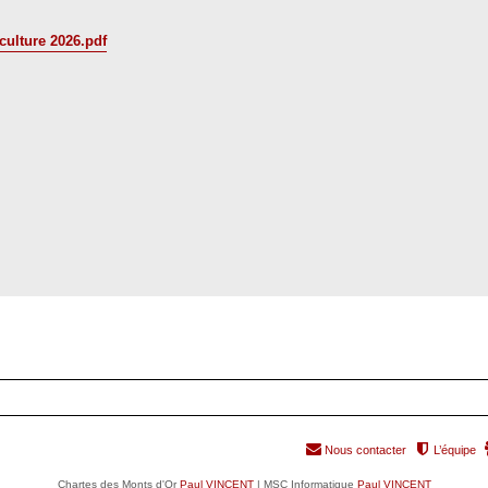
iculture 2026.pdf
Nous contacter
L’équipe
Chartes des Monts d'Or
Paul VINCENT
| MSC Informatique
Paul VINCENT