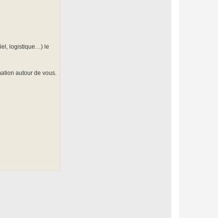
el, logistique…) le
mation autour de vous.