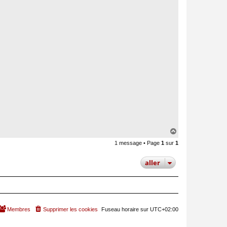
H
a
1 message • Page
1
sur
1
u
t
aller
Membres
Supprimer les cookies
Fuseau horaire sur
UTC+02:00