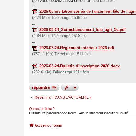
que vous pouvez aussi utiliser et faire circuler :
--
2026-03-invitation soirée de lancement fête de l'agr
(2.74 Mio) Téléchargé 1539 fois
--
2026-03-24_SoireeLancement_fete_agri_5e.pdf
(4.84 Mio) Téléchargé 1518 fois
--
2026-03-24-Règlement intérieur 2026.odt
(757.11 Kio) Téléchargé 1511 fois
--
2026-03-24-Bulletin d'inscription 2026.docx
(262.6 Kio) Téléchargé 1514 fois
répondre
Revenir à « DANS L'ACTUALITE »
Qui est en ligne ?
Utilisateurs parcourant ce forum : Aucun utilisateur inscrit et 0 invité
Accueil du forum