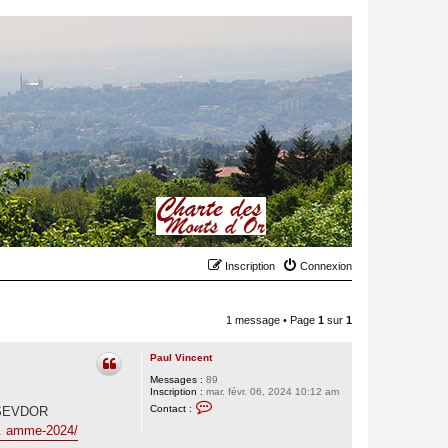
Inscription
Connexion
1 message • Page
1
sur
1
Paul Vincent
Messages :
89
Inscription :
mar. févr. 06, 2024 10:12 am
C
Contact :
r SEVDOR
o
n
.. amme-2024/
t