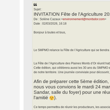
e
Sujet :
INVITATION Fête de l'Agriculture 202
De : Solène Cazaux <
environnement@montsdor.com
>
Date : 02/03/2026, 16:18
Bonjour à toutes et tous,
Le SMPMO relance la Fête de l’Agriculture qui se tiendra 
La Fête de l’Agriculture des Plaines Monts d’Or réunit habit
Cette édition, qui célèbrera aussi les 30 ans du SMPMO et l
de notre territoire. Une journée conviviale pour découvrir,
Afin de préparer cette 5ème édition
nous vous convions le mardi 24 mars
Sandar, salle du foyer) pour une réu
l'amitié
).
Ce temps permettra de réunir les producteurs, les associa