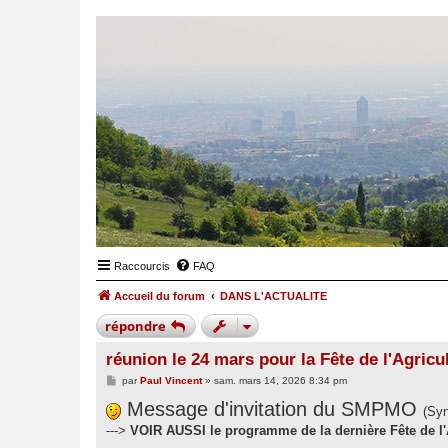
Raccourcis
FAQ
Accueil du forum
DANS L'ACTUALITE
répondre
réunion le 24 mars pour la Fête de l'Agricu
M
par
Paul Vincent
»
sam. mars 14, 2026 8:34 pm
e
s
Message d'invitation du SMPMO
(Syn
s
a
--->
VOIR AUSSI le programme de la dernière Fête de l'
g