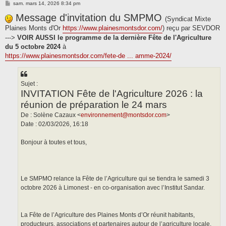
M
sam. mars 14, 2026 8:34 pm
e
s
Message d'invitation du SMPMO
(Syndicat Mixte
s
Plaines Monts d'Or
a
https://www.plainesmontsdor.com/
) reçu par SEVDOR
g
--->
VOIR AUSSI le programme de la dernière Fête de l'Agriculture
e
du 5 octobre 2024
à
https://www.plainesmontsdor.com/fete-de ... amme-2024/
Sujet :
INVITATION Fête de l'Agriculture 2026 : la
réunion de préparation le 24 mars
De : Solène Cazaux <
environnement@montsdor.com
>
Date : 02/03/2026, 16:18
Bonjour à toutes et tous,
Le SMPMO relance la Fête de l’Agriculture qui se tiendra le samedi 3
octobre 2026 à Limonest - en co-organisation avec l’Institut Sandar.
La Fête de l’Agriculture des Plaines Monts d’Or réunit habitants,
producteurs, associations et partenaires autour de l’agriculture locale,