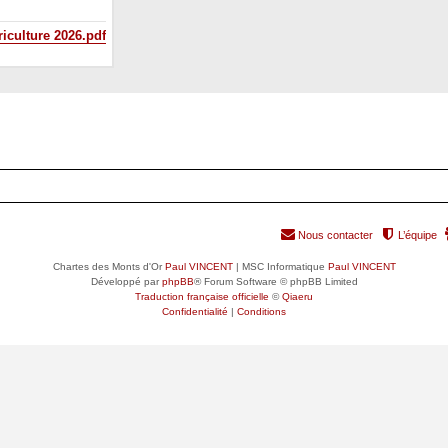
riculture 2026.pdf
Nous contacter
L’équipe
Chartes des Monts d'Or
Paul VINCENT
| MSC Informatique
Paul VINCENT
Développé par
phpBB
® Forum Software © phpBB Limited
Traduction française officielle
©
Qiaeru
Confidentialité
|
Conditions