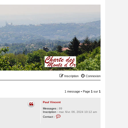
Inscription
Connexion
1 message • Page
1
sur
1
Paul Vincent
Messages :
89
Inscription :
mar. févr. 06, 2024 10:12 am
C
Contact :
o
n
t