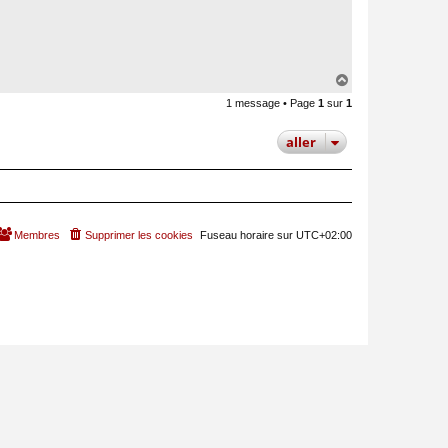
a
c
t
e
r
P
a
H
u
a
l
1 message • Page
1
sur
1
u
V
t
i
n
aller
c
e
n
t
Membres
Supprimer les cookies
Fuseau horaire sur
UTC+02:00