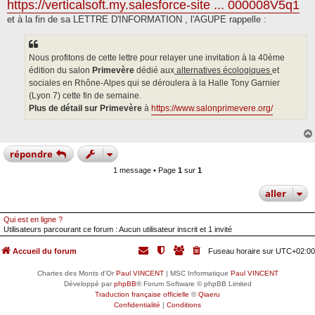
https://verticalsoft.my.salesforce-site ... 000008V5q1
et à la fin de sa LETTRE D'INFORMATION , l'AGUPE rappelle :
Nous profitons de cette lettre pour relayer une invitation à la 40ème
édition du salon
Primevère
dédié aux
alternatives écologiques
et
sociales en Rhône-Alpes qui se déroulera à la Halle Tony Garnier
(Lyon 7) cette fin de semaine.
Plus de détail sur Primevère
à
https://www.salonprimevere.org/
répondre
1 message • Page
1
sur
1
aller
Qui est en ligne ?
Utilisateurs parcourant ce forum : Aucun utilisateur inscrit et 1 invité
Accueil du forum
Fuseau horaire sur
UTC+02:00
Chartes des Monts d'Or
Paul VINCENT
| MSC Informatique
Paul VINCENT
Développé par
phpBB
® Forum Software © phpBB Limited
Traduction française officielle
©
Qiaeru
Confidentialité
|
Conditions