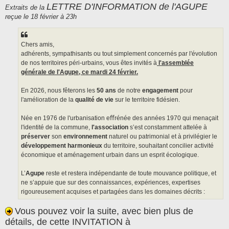
s
LETTRE D'INFORMATION de l'AGUPE
Extraits de la
s
reçue le 18 février à 23h
a
g
e
Chers amis,
adhérents, sympathisants ou tout simplement concernés par l'évolution
de nos territoires péri-urbains, vous êtes invités à
l'assemblée
générale de l'Agupe, ce mardi 24 février.
En 2026, nous fêterons les
50 ans
de notre
engagement
pour
l'amélioration de la
qualité de vie
sur le territoire fidésien.
Née en 1976 de l'urbanisation eﬀrénée des années 1970 qui menaçait
l'identité de la commune,
l'association
s’est constamment attelée à
préserver
son
environnement
naturel ou patrimonial et à privilégier le
développement harmonieux
du territoire, souhaitant concilier activité
économique et aménagement urbain dans un esprit écologique.
L’
Agupe
reste et restera indépendante de toute mouvance politique, et
ne s’appuie que sur des connaissances, expériences, expertises
rigoureusement acquises et partagées dans les domaines décrits :
Vous pouvez voir la suite, avec bien plus de
détails, de cette INVITATION à