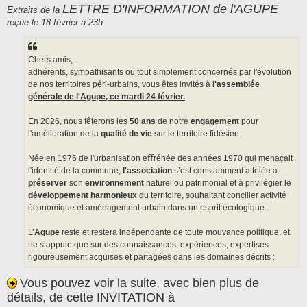
s
LETTRE D'INFORMATION de l'AGUPE
Extraits de la
s
reçue le 18 février à 23h
a
g
e
Chers amis,
adhérents, sympathisants ou tout simplement concernés par l'évolution
de nos territoires péri-urbains, vous êtes invités à
l'assemblée
générale de l'Agupe, ce mardi 24 février.
En 2026, nous fêterons les
50 ans
de notre
engagement
pour
l'amélioration de la
qualité de vie
sur le territoire fidésien.
Née en 1976 de l'urbanisation eﬀrénée des années 1970 qui menaçait
l'identité de la commune,
l'association
s’est constamment attelée à
préserver
son
environnement
naturel ou patrimonial et à privilégier le
développement harmonieux
du territoire, souhaitant concilier activité
économique et aménagement urbain dans un esprit écologique.
L’
Agupe
reste et restera indépendante de toute mouvance politique, et
ne s’appuie que sur des connaissances, expériences, expertises
rigoureusement acquises et partagées dans les domaines décrits :
Vous pouvez voir la suite, avec bien plus de
détails, de cette INVITATION à