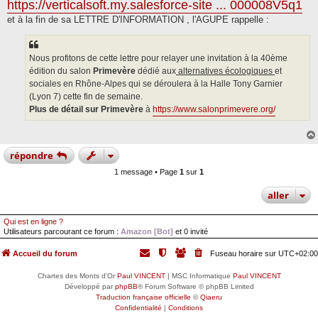
https://verticalsoft.my.salesforce-site ... 000008V5q1
et à la fin de sa LETTRE D'INFORMATION , l'AGUPE rappelle :
Nous profitons de cette lettre pour relayer une invitation à la 40ème
édition du salon
Primevère
dédié aux
alternatives écologiques
et
sociales en Rhône-Alpes qui se déroulera à la Halle Tony Garnier
(Lyon 7) cette fin de semaine.
Plus de détail sur Primevère
à
https://www.salonprimevere.org/
répondre
1 message • Page
1
sur
1
aller
Qui est en ligne ?
Utilisateurs parcourant ce forum :
Amazon [Bot]
et 0 invité
Accueil du forum
Fuseau horaire sur
UTC+02:00
Chartes des Monts d'Or
Paul VINCENT
| MSC Informatique
Paul VINCENT
Développé par
phpBB
® Forum Software © phpBB Limited
Traduction française officielle
©
Qiaeru
Confidentialité
|
Conditions