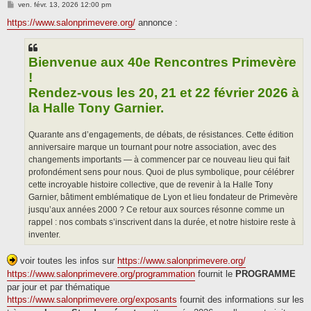
M
ven. févr. 13, 2026 12:00 pm
e
s
https://www.salonprimevere.org/
annonce :
s
a
g
e
Bienvenue aux 40e Rencontres Primevère
!
Rendez-vous les 20, 21 et 22 février 2026 à
la Halle Tony Garnier.
Quarante ans d’engagements, de débats, de résistances. Cette édition
anniversaire marque un tournant pour notre association, avec des
changements importants — à commencer par ce nouveau lieu qui fait
profondément sens pour nous. Quoi de plus symbolique, pour célébrer
cette incroyable histoire collective, que de revenir à la Halle Tony
Garnier, bâtiment emblématique de Lyon et lieu fondateur de Primevère
jusqu’aux années 2000 ? Ce retour aux sources résonne comme un
rappel : nos combats s’inscrivent dans la durée, et notre histoire reste à
inventer.
voir toutes les infos sur
https://www.salonprimevere.org/
https://www.salonprimevere.org/programmation
fournit le
PROGRAMME
par jour et par thématique
https://www.salonprimevere.org/exposants
fournit des informations sur les