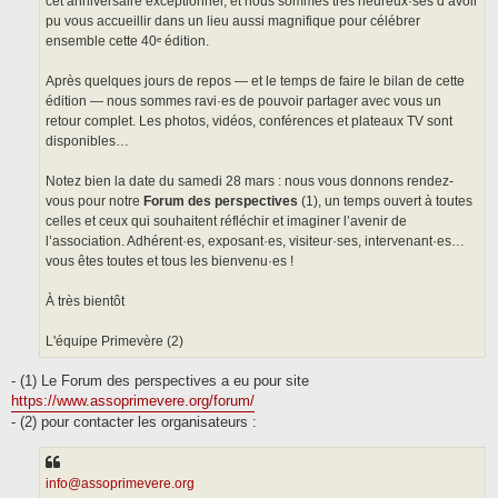
cet anniversaire exceptionnel, et nous sommes très heureux·ses d’avoir
pu vous accueillir dans un lieu aussi magnifique pour célébrer
ensemble cette 40ᵉ édition.
Après quelques jours de repos — et le temps de faire le bilan de cette
édition — nous sommes ravi·es de pouvoir partager avec vous un
retour complet. Les photos, vidéos, conférences et plateaux TV sont
disponibles…
Notez bien la date du samedi 28 mars : nous vous donnons rendez-
vous pour notre
Forum des perspectives
(1), un temps ouvert à toutes
celles et ceux qui souhaitent réfléchir et imaginer l’avenir de
l’association. Adhérent·es, exposant·es, visiteur·ses, intervenant·es…
vous êtes toutes et tous les bienvenu·es !
À très bientôt
L'équipe Primevère (2)
- (1) Le Forum des perspectives a eu pour site
https://www.assoprimevere.org/forum/
- (2) pour contacter les organisateurs :
info@assoprimevere.org