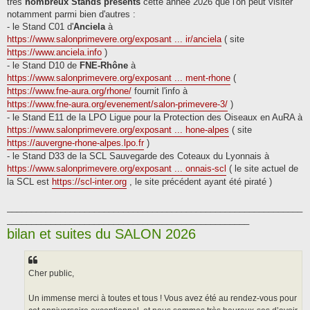
très
nombreux Stands présents
cette année 2026 que l'on peut visiter
notamment parmi bien d'autres :
- le Stand C01 d'
Anciela
à
https://www.salonprimevere.org/exposant ... ir/anciela
( site
https://www.anciela.info
)
- le Stand D10 de
FNE-Rhône
à
https://www.salonprimevere.org/exposant ... ment-rhone
(
https://www.fne-aura.org/rhone/
fournit l'info à
https://www.fne-aura.org/evenement/salon-primevere-3/
)
- le Stand E11 de la LPO Ligue pour la Protection des Oiseaux en AuRA à
https://www.salonprimevere.org/exposant ... hone-alpes
( site
https://auvergne-rhone-alpes.lpo.fr
)
- le Stand D33 de la SCL Sauvegarde des Coteaux du Lyonnais à
https://www.salonprimevere.org/exposant ... onnais-scl
( le site actuel de
la SCL est
https://scl-inter.org
, le site précédent ayant été piraté )
_____________________________________________________________
__________________________________________________
bilan et suites du SALON 2026
Cher public,
Un immense merci à toutes et tous ! Vous avez été au rendez-vous pour