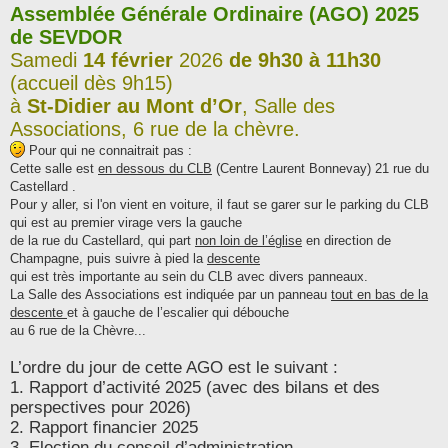
Assemblée Générale Ordinaire (AGO) 2025
s
s
de
SEVDOR
a
g
Samedi
14 février
2026
de 9h30 à 11h30
e
(accueil dès 9h15)
à
St-Didier au Mont d’Or
, Salle des
Associations, 6 rue de la chèvre.
Pour qui ne connaitrait pas :
Cette salle est
en dessous du CLB
(Centre Laurent Bonnevay) 21 rue du
Castellard .
Pour y aller, si l'on vient en voiture, il faut se garer sur le parking du CLB
qui est au premier virage vers la gauche
de la rue du Castellard, qui part
non loin de l’église
en direction de
Champagne, puis suivre à pied la
descente
qui est très importante au sein du CLB avec divers panneaux.
La Salle des Associations est indiquée par un panneau
tout en bas de la
descente
et à gauche de l’escalier qui débouche
au 6 rue de la Chèvre...
L’ordre du jour de cette AGO est le suivant :
1. Rapport d’activité 2025 (avec des bilans et des
perspectives pour 2026)
2. Rapport financier 2025
3. Election du conseil d’administration