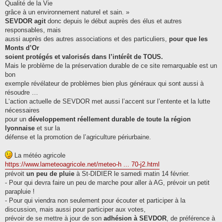
Qualité de la Vie
grâce à un environnement naturel et sain. »
SEVDOR agit
donc depuis le début auprès des élus et autres
responsables, mais
aussi auprès des autres associations et des particuliers,
pour que les
Monts d’Or
soient protégés et valorisés dans l’intérêt de TOUS.
Mais le problème de la préservation durable de ce site remarquable est un
bon
exemple révélateur de problèmes bien plus généraux qui sont aussi à
résoudre …
L‘action actuelle de SEVDOR met aussi l’accent sur l’entente et la lutte
nécessaires
pour un
développement réellement durable de toute la région
lyonnaise
et sur la
défense et la promotion de l’agriculture périurbaine.
La météo agricole
https://www.lameteoagricole.net/meteo-h ... 70-j2.html
prévoit
un peu de pluie
à St-DIDIER le samedi matin 14 février.
- Pour qui devra faire un peu de marche pour aller à AG, prévoir un petit
parapluie !
- Pour qui viendra non seulement pour écouter et participer à la
discussion, mais aussi pour participer aux votes,
prévoir de se mettre à jour de son
adhésion à SEVDOR
, de préférence à