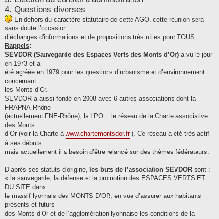
4. Questions diverses
En dehors du caractère statutaire de cette AGO, cette réunion sera
sans doute l’occasion
d’
échanges d’informations et de propositions très utiles pour TOUS.
Rappels
:
SEVDOR (Sauvegarde des Espaces Verts des Monts d’Or)
a vu le jour
en 1973 et a
été agréée en 1979 pour les questions d’urbanisme et d’environnement
concernant
les Monts d’Or.
SEVDOR a aussi fondé en 2008 avec 6 autres associations dont la
FRAPNA-Rhône
(actuellement FNE-Rhône), la LPO… le réseau de la Charte associative
des Monts
d’Or (voir la Charte à
www.chartemontsdor.fr
). Ce réseau a été très actif
à ses débuts
mais actuellement il a besoin d’être relancé sur des thèmes fédérateurs.
D’après ses statuts d’origine,
les buts de l’association SEVDOR
sont :
« la sauvegarde, la défense et la promotion des ESPACES VERTS ET
DU SITE dans
le massif lyonnais des MONTS D’OR, en vue d’assurer aux habitants
présents et futurs
des Monts d’Or et de l’agglomération lyonnaise les conditions de la