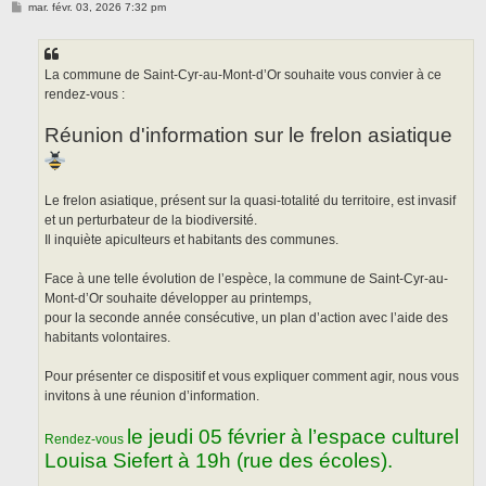
M
mar. févr. 03, 2026 7:32 pm
e
s
s
a
g
La commune de Saint-Cyr-au-Mont-d’Or souhaite vous convier à ce
e
rendez-vous :
Réunion d'information sur le frelon asiatique
Le frelon asiatique, présent sur la quasi-totalité du territoire, est invasif
et un perturbateur de la biodiversité.
Il inquiète apiculteurs et habitants des communes.
Face à une telle évolution de l’espèce, la commune de Saint-Cyr-au-
Mont-d’Or souhaite développer au printemps,
pour la seconde année consécutive, un plan d’action avec l’aide des
habitants volontaires.
Pour présenter ce dispositif et vous expliquer comment agir, nous vous
invitons à une réunion d’information.
le jeudi 05 février à l’espace culturel
Rendez-vous
Louisa Siefert à 19h (rue des écoles).