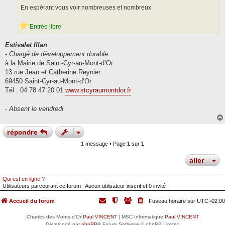
En espérant vous voir nombreuses et nombreux.
Entrée libre
Estivalet Illan
- Chargé de développement durable
à la Mairie de Saint-Cyr-au-Mont-d’Or
13 rue Jean et Catherine Reynier
69450 Saint-Cyr-au-Mont-d’Or
Tél : 04 78 47 20 01
www.stcyraumontdor.fr
- Absent le vendredi.
répondre
1 message • Page
1
sur
1
aller
Qui est en ligne ?
Utilisateurs parcourant ce forum : Aucun utilisateur inscrit et 0 invité
Accueil du forum
Fuseau horaire sur
UTC+02:00
Chartes des Monts d'Or
Paul VINCENT
| MSC Informatique
Paul VINCENT
Développé par
phpBB
® Forum Software © phpBB Limited