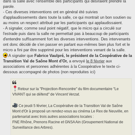
dans la salle avec l'ensemble des participants qui désiraient prendre la
parole.
- Ces diverses interventions ont en général été suivies
d'applaudissements dans toute la salle, ce qui montrait un bon soutien ou
au moins un respect attribué par les participants qui applaudissaient.
- A signaler, comme seul point négatif, que le micro qui a circulé sur
l'estrade puis dans la salle ne permettait pas à beaucoup de participants
d'entendre suffisamment fort les diverses interventions. Des intervenants
ont donc décidé de s'en passer en parlant eux-mêmes bien plus fort et le
micro a fini par être supprimé pour les interventions venant de la salle.
A signaler que
Fabrice Vaulpré, le président de la Coopérative de la
Transition Val de Saône Mont d'Or,
a envoyé
le 8 février
aux
associations et personnes adhérentes à la Cooopérative le texte ci-
dessous accompagné de photos (non reproduites ici)
Retour sur la "Projection-Rencontre" du film documentaire "Le
VIVANT qui se défend" de Vincent Verzat.
Ce jeudi 5 février, La Coopérative de la Transition Val de Saône
Mont d'Or à proposé un rendez-vous au cinéma Le Rex de Neuville, en
partenariat avec trois autres associations locales :
FNE Rhône, Prenons Racine et GNSA Ain (Groupement National de
Surveillance des Arbres).