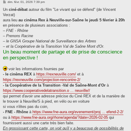
M
dim. févr. 01, 2026 7:39 pm
e
s
Un
ciné-débat
autour du film "Le vivant qui se défend" (de Vincent
s
Verzat)
a
g
aura lieu
au cinéma Rex à Neuville-sur-Saône le jeudi 5 février à 20h
e
en présence de plusieurs associations :
– FNE - Rhône
– Prenons Racine
– le GNSA Groupe National de Surveillance des Arbres
– et la Coopérative de la Transition Val de Saône Mont d'Or.
Un beau moment de partage et de prise de conscience
en perspective !
voir les informations fournies par
- le cinéma REX
à
https://rexneuville.com/
et à
https://rexneuville.com/projection-rencontre-2/
- la Coopérative de la Transition -Val de Saône-Mont d'Or
à
https://www.cooperativedelatransition.o ... neuville//
qui permet d'avoir une adresse précise du Ciné REX et de la manière de
le trouver à Neuville/S à pied, en vélo ou en voiture
si vous n'êtes pas du coin,
- FNE - Rhône
à
https://www.fne-aura.org/evenement/proj ... efend-2-2/
ou à
https://www.fne-aura.org/rhone/agenda/?date=2026-02-05
qui
fournissent aussi une carte très bien faite.
En grossissant cette carte, on voit qu'il y a beaucoup de possibilités de