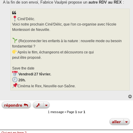
A la fin de son envoi, Fabrice Vaulpré propose un
autre RDV au REX
:
Ciné'Délic.
Voici notre prochain Ciné'Délic, que l'on co-organise avec l'école
Montessori de Neuville.
(Re)connecter les enfants à la nature : nouvelle mode ou besoin
fondamental ?
Après le film, échangeons et découvrons ce qui
peut être proposé.
Save the date
Vendredi 27 février.
20h.
Cinéma le Rex, Neuville-sur-Saône.
répondre
1 message • Page
1
sur
1
aller
Qui est en ligne ?