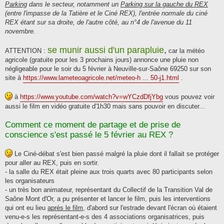
Parking
dans le secteur, notamment un
Parking sur la gauche du REX
(entre l'impasse de la Tatière et le Ciné REX), l'entrée normale du ciné
REX étant sur sa droite, de l'autre côté, au n°4 de l'avenue du 11
novembre.
se munir aussi d'un parapluie
,
ATTENTION :
car la météo
agricole (gratuite pour les 3 prochains jours) annonce une pluie non
négligeable pour le soir du 5 février à Neuville-sur-Saône 69250 sur son
site à
https://www.lameteoagricole.net/meteo-h ... 50-j1.html
.
à
https://www.youtube.com/watch?v=wYCzdDfjYbg
vous pouvez voir
aussi le film en vidéo gratuite d'1h30 mais sans pouvoir en discuter...
Comment ce moment de partage et de prise de
conscience s'est passé le 5 février au REX ?
Le Ciné-débat s'est bien passé malgré la pluie dont il fallait se protéger
pour aller au REX, puis en sortir.
- la salle du REX était pleine aux trois quarts avec 80 participants selon
les organisateurs
- un très bon animateur, représentant du Collectif de la Transition Val de
Saône Mont d'Or, a pu présenter et lancer le film, puis les interventions
qui ont eu lieu
après le film
, d'abord sur l'estrade devant l'écran où étaient
venu-e-s les représentant-e-s des 4 associations organisatrices, puis