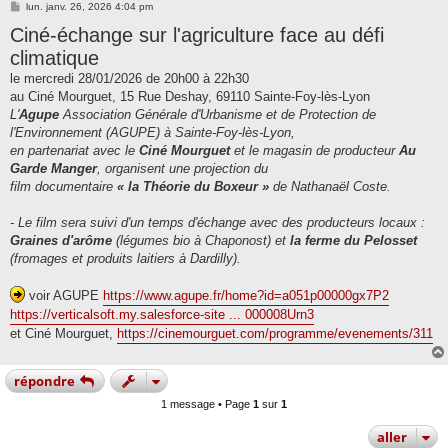
M
lun. janv. 26, 2026 4:04 pm
e
Ciné-échange sur l'agriculture face au défi
s
s
climatique
a
g
le mercredi 28/01/2026 de 20h00 à 22h30
e
au Ciné Mourguet, 15 Rue Deshay, 69110 Sainte-Foy-lès-Lyon
L'
Agupe
Association Générale d'Urbanisme et de Protection de
l'Environnement (AGUPE) à Sainte-Foy-lès-Lyon,
en partenariat avec le
Ciné Mourguet
et le magasin de producteur
Au
Garde Manger
, organisent une projection du
film documentaire
« la Théorie du Boxeur »
de Nathanaël Coste.
- Le film sera suivi d'un temps d'échange avec des producteurs locaux :
Graines d'arôme
(légumes bio à Chaponost) et
la ferme du Pelosset
(fromages et produits laitiers à Dardilly).
voir AGUPE
https://www.agupe.fr/home?id=a051p00000gx7P2
https://verticalsoft.my.salesforce-site ... 000008Urn3
et Ciné Mourguet,
https://cinemourguet.com/programme/evenements/311
répondre
1 message • Page
1
sur
1
aller