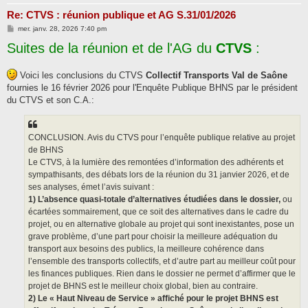
Re: CTVS : réunion publique et AG S.31/01/2026
M
mer. janv. 28, 2026 7:40 pm
e
Suites de la réunion et de l'AG du
s
CTVS
:
s
a
g
Voici les conclusions du CTVS
Collectif Transports Val de Saône
e
fournies le 16 février 2026 pour l'Enquête Publique BHNS par le président
du CTVS et son C.A.:
CONCLUSION. Avis du CTVS pour l’enquête publique relative au projet
de BHNS
Le CTVS, à la lumière des remontées d’information des adhérents et
sympathisants, des débats lors de la réunion du 31 janvier 2026, et de
ses analyses, émet l’avis suivant :
1) L’absence quasi-totale d’alternatives étudiées dans le dossier,
ou
écartées sommairement, que ce soit des alternatives dans le cadre du
projet, ou en alternative globale au projet qui sont inexistantes, pose un
grave problème, d’une part pour choisir la meilleure adéquation du
transport aux besoins des publics, la meilleure cohérence dans
l’ensemble des transports collectifs, et d’autre part au meilleur coût pour
les finances publiques. Rien dans le dossier ne permet d’affirmer que le
projet de BHNS est le meilleur choix global, bien au contraire.
2) Le « Haut Niveau de Service » affiché pour le projet BHNS est