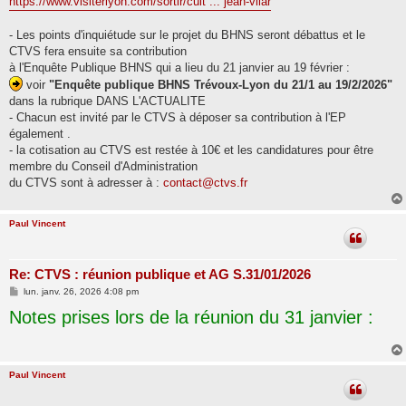
https://www.visiterlyon.com/sortir/cult ... jean-vilar
- Les points d'inquiétude sur le projet du BHNS seront débattus et le
CTVS fera ensuite sa contribution
à l'Enquête Publique BHNS qui a lieu du 21 janvier au 19 février :
voir
"Enquête publique BHNS Trévoux-Lyon du 21/1 au 19/2/2026"
dans la rubrique DANS L'ACTUALITE
- Chacun est invité par le CTVS à déposer sa contribution à l'EP
également .
- la cotisation au CTVS est restée à 10€ et les candidatures pour être
membre du Conseil d'Administration
du CTVS sont à adresser à :
contact@ctvs.fr
Paul Vincent
Re: CTVS : réunion publique et AG S.31/01/2026
M
lun. janv. 26, 2026 4:08 pm
e
Notes prises lors de la réunion du 31 janvier :
s
s
a
g
e
Paul Vincent