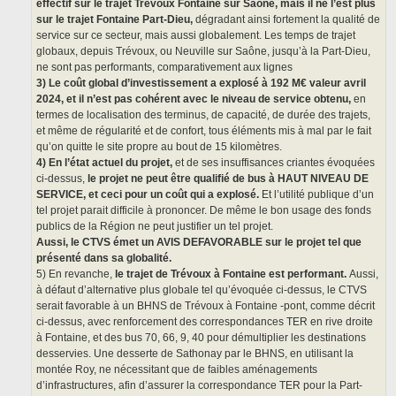
effectif sur le trajet Trévoux Fontaine sur Saône, mais il ne l’est plus
sur le trajet Fontaine Part-Dieu,
dégradant ainsi fortement la qualité de
service sur ce secteur, mais aussi globalement. Les temps de trajet
globaux, depuis Trévoux, ou Neuville sur Saône, jusqu’à la Part-Dieu,
ne sont pas performants, comparativement aux lignes
3) Le coût global d’investissement a explosé à 192 M€ valeur avril
2024, et il n’est pas cohérent avec le niveau de service obtenu,
en
termes de localisation des terminus, de capacité, de durée des trajets,
et même de régularité et de confort, tous éléments mis à mal par le fait
qu’on quitte le site propre au bout de 15 kilomètres.
4) En l’état actuel du projet,
et de ses insuffisances criantes évoquées
ci-dessus,
le projet ne peut être qualifié de bus à HAUT NIVEAU DE
SERVICE, et ceci pour un coût qui a explosé.
Et l’utilité publique d’un
tel projet parait difficile à prononcer. De même le bon usage des fonds
publics de la Région ne peut justifier un tel projet.
Aussi, le CTVS émet un AVIS DEFAVORABLE sur le projet tel que
présenté dans sa globalité.
5) En revanche,
le trajet de Trévoux à Fontaine est performant.
Aussi,
à défaut d’alternative plus globale tel qu’évoquée ci-dessus, le CTVS
serait favorable à un BHNS de Trévoux à Fontaine -pont, comme décrit
ci-dessus, avec renforcement des correspondances TER en rive droite
à Fontaine, et des bus 70, 66, 9, 40 pour démultiplier les destinations
desservies. Une desserte de Sathonay par le BHNS, en utilisant la
montée Roy, ne nécessitant que de faibles aménagements
d’infrastructures, afin d’assurer la correspondance TER pour la Part-