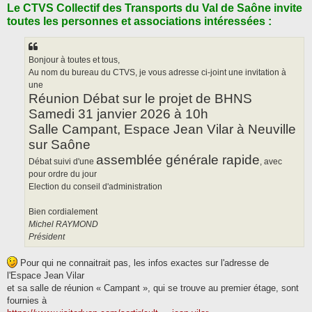
Le CTVS
s
Collectif des Transports du Val de Saône
invite
s
toutes les personnes et associations intéressées :
a
g
e
Bonjour à toutes et tous,
Au nom du bureau du CTVS, je vous adresse ci-joint une invitation à
une
Réunion Débat sur le projet de BHNS
Samedi 31 janvier 2026 à 10h
Salle Campant, Espace Jean Vilar à Neuville
sur Saône
assemblée générale rapide
Débat suivi d'une
, avec
pour ordre du jour
Election du conseil d'administration
Bien cordialement
Michel RAYMOND
Président
Pour qui ne connaitrait pas, les infos exactes sur l'adresse de
l'Espace Jean Vilar
et sa salle de réunion « Campant », qui se trouve au premier étage, sont
fournies à