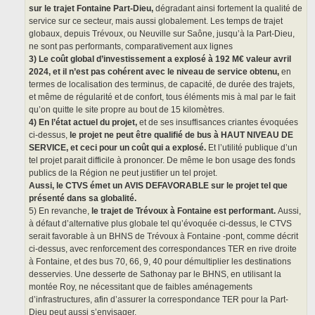
sur le trajet Fontaine Part-Dieu,
dégradant ainsi fortement la qualité de
service sur ce secteur, mais aussi globalement. Les temps de trajet
globaux, depuis Trévoux, ou Neuville sur Saône, jusqu’à la Part-Dieu,
ne sont pas performants, comparativement aux lignes
3) Le coût global d’investissement a explosé à 192 M€ valeur avril
2024, et il n’est pas cohérent avec le niveau de service obtenu,
en
termes de localisation des terminus, de capacité, de durée des trajets,
et même de régularité et de confort, tous éléments mis à mal par le fait
qu’on quitte le site propre au bout de 15 kilomètres.
4) En l’état actuel du projet,
et de ses insuffisances criantes évoquées
ci-dessus,
le projet ne peut être qualifié de bus à HAUT NIVEAU DE
SERVICE, et ceci pour un coût qui a explosé.
Et l’utilité publique d’un
tel projet parait difficile à prononcer. De même le bon usage des fonds
publics de la Région ne peut justifier un tel projet.
Aussi, le CTVS émet un AVIS DEFAVORABLE sur le projet tel que
présenté dans sa globalité.
5) En revanche,
le trajet de Trévoux à Fontaine est performant.
Aussi,
à défaut d’alternative plus globale tel qu’évoquée ci-dessus, le CTVS
serait favorable à un BHNS de Trévoux à Fontaine -pont, comme décrit
ci-dessus, avec renforcement des correspondances TER en rive droite
à Fontaine, et des bus 70, 66, 9, 40 pour démultiplier les destinations
desservies. Une desserte de Sathonay par le BHNS, en utilisant la
montée Roy, ne nécessitant que de faibles aménagements
d’infrastructures, afin d’assurer la correspondance TER pour la Part-
Dieu peut aussi s’envisager.