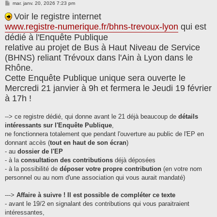
M
mar. janv. 20, 2026 7:23 pm
e
s
Voir le registre internet
s
www.registre-numerique.fr/bhns-trevoux-lyon
qui est
a
g
dédié à l'Enquête Publique
e
relative au projet de Bus à Haut Niveau de Service
(BHNS) reliant Trévoux dans l'Ain à Lyon dans le
Rhône.
Cette Enquête Publique unique sera ouverte le
Mercredi 21 janvier à 9h et fermera le Jeudi 19 février
à 17h !
--> ce registre dédié, qui donne avant le 21 déjà beaucoup de
détails
intéressants sur l'Enquête Publique
,
ne fonctionnera totalement que pendant l'ouverture au public de l'EP en
donnant accès (
tout en haut de son écran
)
- au
dossier de l'EP
- à la
consultation des contributions
déjà déposées
- à la possibilité de
déposer votre propre contribution
(en votre nom
personnel ou au nom d'une association qui vous aurait mandaté)
--->
Affaire à suivre ! Il est possible de compléter ce texte
- avant le 19/2 en signalant des contributions qui vous paraitraient
intéressantes,