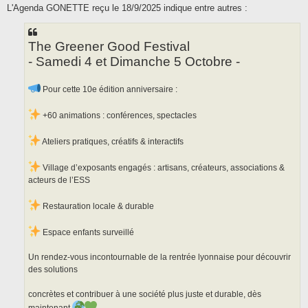
s
L'Agenda GONETTE reçu le 18/9/2025 indique entre autres :
s
a
g
e
The Greener Good Festival
- Samedi 4 et Dimanche 5 Octobre -
Pour cette 10e édition anniversaire :
+60 animations : conférences, spectacles
Ateliers pratiques, créatifs & interactifs
Village d’exposants engagés : artisans, créateurs, associations &
acteurs de l’ESS
Restauration locale & durable
Espace enfants surveillé
Un rendez-vous incontournable de la rentrée lyonnaise pour découvrir
des solutions
concrètes et contribuer à une société plus juste et durable, dès