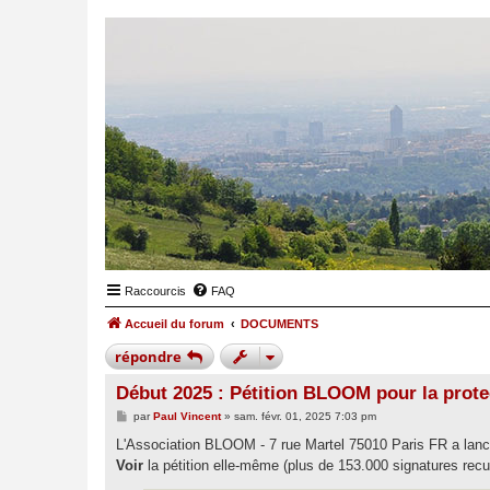
Raccourcis
FAQ
Accueil du forum
DOCUMENTS
répondre
Début 2025 : Pétition BLOOM pour la prote
M
par
Paul Vincent
»
sam. févr. 01, 2025 7:03 pm
e
s
L'Association BLOOM - 7 rue Martel 75010 Paris FR a lanc
s
Voir
la pétition elle-même (plus de 153.000 signatures recu
a
g