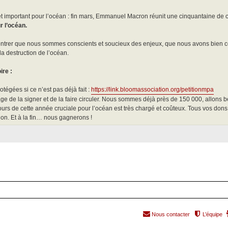
portant pour l’océan : fin mars, Emmanuel Macron réunit une cinquantaine de ch
 l’océan.
ntrer que nous sommes conscients et soucieux des enjeux, que nous avons bien com
 la destruction de l’océan.
ire :
tégées si ce n’est pas déjà fait :
https://link.bloomassociation.org/petitionmpa
e de la signer et de la faire circuler. Nous sommes déjà près de 150 000, allons b
urs de cette année cruciale pour l’océan est très chargé et coûteux. Tous vos dons
ion. Et à la fin… nous gagnerons !
Nous contacter
L’équipe