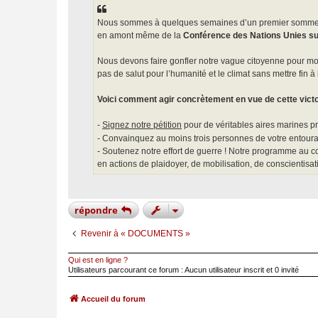
e
Nous sommes à quelques semaines d’un premier sommet im
en amont même de la
Conférence des Nations Unies sur
Nous devons faire gonfler notre vague citoyenne pour mo
pas de salut pour l’humanité et le climat sans mettre fin à
Voici comment agir concrètement en vue de cette victo
-
Signez notre pétition
pour de véritables aires marines pro
- Convainquez au moins trois personnes de votre entourag
- Soutenez notre effort de guerre ! Notre programme au co
en actions de plaidoyer, de mobilisation, de conscientisat
répondre
Revenir à « DOCUMENTS »
Qui est en ligne ?
Utilisateurs parcourant ce forum : Aucun utilisateur inscrit et 0 invité
Accueil du forum