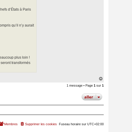
a
c
t
efs d’États à Paris
e
r
P
a
pris qu’il n’y aurait
u
l
V
i
n
c
e
n
t
eaucoup plus loin !
 seront transformés
H
a
1 message • Page
1
sur
1
u
t
aller
Membres
Supprimer les cookies
Fuseau horaire sur
UTC+02:00