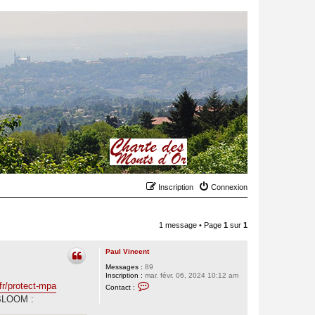
Inscription
Connexion
1 message • Page
1
sur
1
Paul Vincent
Messages :
89
Inscription :
mar. févr. 06, 2024 10:12 am
C
/fr/protect-mpa
Contact :
o
r BLOOM :
n
t