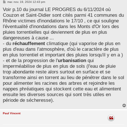
M
mar. nov. 19, 2024 12:43 pm
e
Voir p.10 du journal LE PROGRES du 6/11/2024 où
s
s
Couzon et Saint-Didier sont cités parmi 41 communes du
a
g
Rhône victimes d'inondations le 17/10 , ce qui souligne
e
l'éventualité d'inondations dans les Monts d'Or lors des
pluies torrentielles qui deviennent de plus en plus
dangereuses à cause ...
- du
réchauffement
climatique (qui vaporise de plus en
plus d'eau dans l'atmosphère, d'où le caractère de plus
en plus torrentiel et important des pluies lorsqu'il y en a )
- et de la progression de l'
urbanisation
qui
imperméabilise de plus en plus de sols (l'eau de pluie
trop abondante reste alors surtout en surface et se
transforme ainsi en torrent au lieu de pénétrer dans le sol
pour alimenter les racines des arbres et rejoindre les
nappes phréatiques qui stockent cette eau et alimentent
ensuite les diverses sources qui sont très utiles en
période de sécheresse).
Paul Vincent