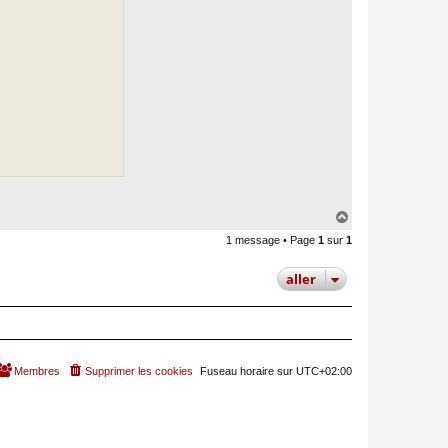
a
c
t
e
r
P
a
u
l
V
i
n
c
e
n
t
H
a
1 message • Page
1
sur
1
u
t
aller
Membres
Supprimer les cookies
Fuseau horaire sur
UTC+02:00