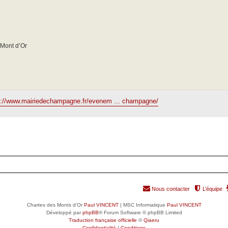
Mont d’Or
s://www.mairiedechampagne.fr/evenem ... champagne/
Nous contacter
L’équipe
Chartes des Monts d'Or
Paul VINCENT
| MSC Informatique
Paul VINCENT
Développé par
phpBB
® Forum Software © phpBB Limited
Traduction française officielle
©
Qiaeru
Confidentialité
|
Conditions