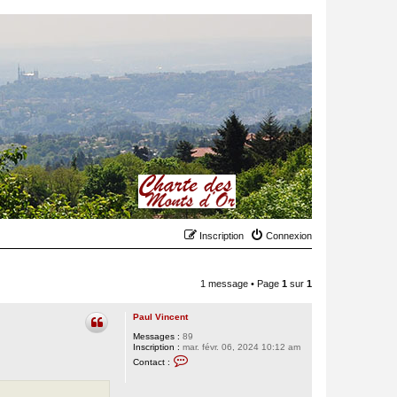
Inscription
Connexion
1 message • Page
1
sur
1
Paul Vincent
Messages :
89
Inscription :
mar. févr. 06, 2024 10:12 am
C
Contact :
o
n
t