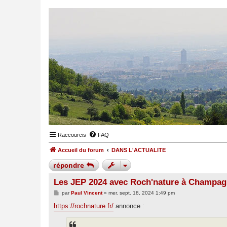
Raccourcis
FAQ
Accueil du forum
DANS L'ACTUALITE
répondre
Les JEP 2024 avec Roch'nature à Champag
M
par
Paul Vincent
»
mer. sept. 18, 2024 1:49 pm
e
s
https://rochnature.fr/
annonce :
s
a
g