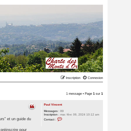
Inscription
Connexion
1 message • Page
1
sur
1
Paul Vincent
Messages :
89
Inscription :
mar. févr. 06, 2024 10:12 am
C
rs" et un guide du
Contact :
o
n
t
préinscrire pour