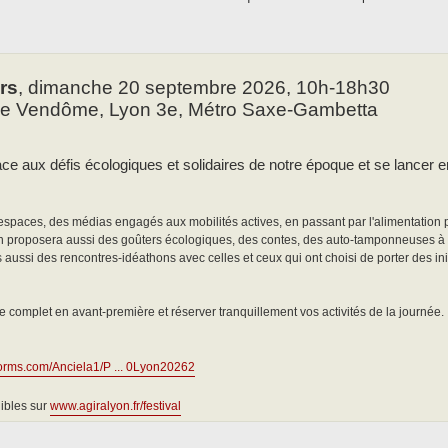
rs
, dimanche 20 septembre 2026, 10h-18h30
rue Vendôme, Lyon 3e, Métro Saxe-Gambetta
 face aux défis écologiques et solidaires de notre époque et se lance
 espaces, des médias engagés aux mobilités actives, en passant par l'alimentation
 On proposera aussi des goûters écologiques, des contes, des auto-tamponneuses à
is aussi des rencontres-idéathons avec celles et ceux qui ont choisi de porter des in
 complet en avant-première et réserver tranquillement vos activités de la journée.
forms.com/Anciela1/P ... 0Lyon20262
nibles sur
www.agiralyon.fr/festival