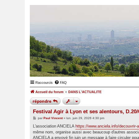
Raccourcis
FAQ
Accueil du forum
DANS L'ACTUALITE
répondre
Festival Agir à Lyon et ses alentours, D.20
M
par
Paul Vincent
»
lun. juin 29, 2026 4:30 pm
e
s
L'association ANCIELA
https://www.anciela.info/decouvrir-a
s
même nom, organise aussi avec beaucoup d'autres associat
a
g
ANCIELA a envoyé fin juin un message à faire circuler pour