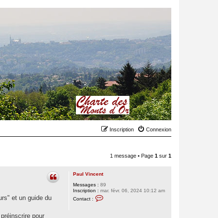
Inscription
Connexion
1 message • Page
1
sur
1
Paul Vincent
Messages :
89
Inscription :
mar. févr. 06, 2024 10:12 am
C
rs" et un guide du
Contact :
o
n
t
préinscrire pour