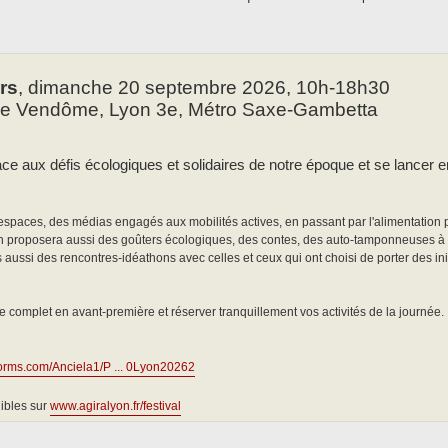
rs
, dimanche 20 septembre 2026, 10h-18h30
rue Vendôme, Lyon 3e, Métro Saxe-Gambetta
 face aux défis écologiques et solidaires de notre époque et se lance
 espaces, des médias engagés aux mobilités actives, en passant par l'alimentation
 On proposera aussi des goûters écologiques, des contes, des auto-tamponneuses à
is aussi des rencontres-idéathons avec celles et ceux qui ont choisi de porter des in
 complet en avant-première et réserver tranquillement vos activités de la journée.
forms.com/Anciela1/P ... 0Lyon20262
nibles sur
www.agiralyon.fr/festival