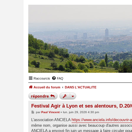
Raccourcis
FAQ
Accueil du forum
DANS L'ACTUALITE
répondre
Festival Agir à Lyon et ses alentours, D.20
M
par
Paul Vincent
»
lun. juin 29, 2026 4:30 pm
e
s
L'association ANCIELA
https://www.anciela.info/decouvrir-a
s
même nom, organise aussi avec beaucoup d'autres associat
a
g
ANCIELA a envoyé fin juin un message à faire circuler pour