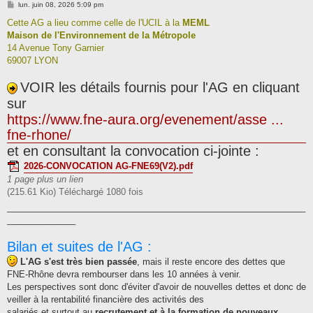
M
lun. juin 08, 2026 5:09 pm
e
s
Cette AG a lieu comme celle de l'UCIL à la
MEML
s
Maison de l'Environnement de la Métropole
a
g
14 Avenue Tony Garnier
e
69007 LYON
VOIR les détails fournis pour l'AG en cliquant
sur
https://www.fne-aura.org/evenement/asse ...
fne-rhone/
et en consultant la convocation ci-jointe :
2026-CONVOCATION AG-FNE69(V2).pdf
1 page plus un lien
(215.61 Kio) Téléchargé 1080 fois
_____________________________________________________________
______________
Bilan et suites de l'AG :
L'AG s'est très bien passée
, mais il reste encore des dettes que
FNE-Rhône devra rembourser dans les 10 années à venir.
Les perspectives sont donc d'éviter d'avoir de nouvelles dettes et donc de
veiller à la rentabilité financière des activités des
salariés et surtout au
recrutement et à la formation de nouveaux