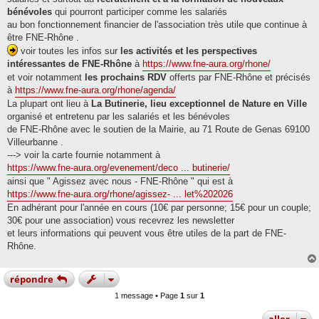
bénévoles
qui pourront participer comme les salariés
au bon fonctionnement financier de l'association très utile que continue à
être FNE-Rhône .
voir toutes les infos sur
les activités et les perspectives
intéressantes de FNE-Rhône
à
https://www.fne-aura.org/rhone/
et voir notamment
les prochains RDV
offerts par FNE-Rhône et précisés
à
https://www.fne-aura.org/rhone/agenda/
La plupart ont lieu à
La Butinerie, lieu exceptionnel de Nature en Ville
organisé et entretenu par les salariés et les bénévoles
de FNE-Rhône avec le soutien de la Mairie, au 71 Route de Genas 69100
Villeurbanne .
---> voir la carte fournie notamment à
https://www.fne-aura.org/evenement/deco ... butinerie/
ainsi que " Agissez avec nous - FNE-Rhône " qui est à
https://www.fne-aura.org/rhone/agissez- ... let%202026
En adhérant pour l'année en cours (10€ par personne; 15€ pour un couple;
30€ pour une association) vous recevrez les newsletter
et leurs informations qui peuvent vous être utiles de la part de FNE-
Rhône.
répondre
1 message • Page
1
sur
1