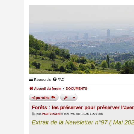
Raccourcis
FAQ
Accueil du forum
DOCUMENTS
répondre
Forêts : les préserver pour préserver l'aven
M
par
Paul Vincent
»
mer. mai 06, 2026 11:21 am
e
Extrait de la Newsletter n°97 ( Mai 
s
s
a
g