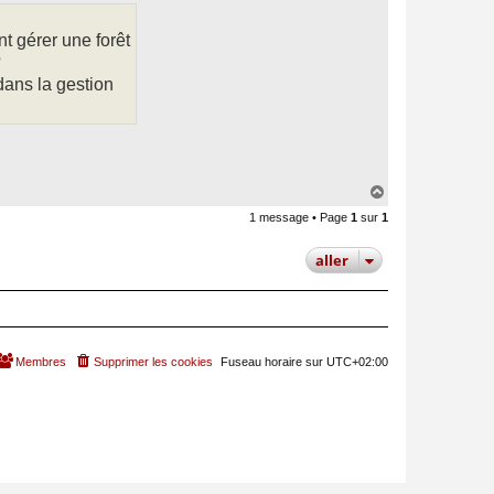
a
c
t
t gérer une forêt
e
r
?
P
dans la gestion
a
u
l
V
i
n
c
e
n
H
t
a
1 message • Page
1
sur
1
u
t
aller
Membres
Supprimer les cookies
Fuseau horaire sur
UTC+02:00