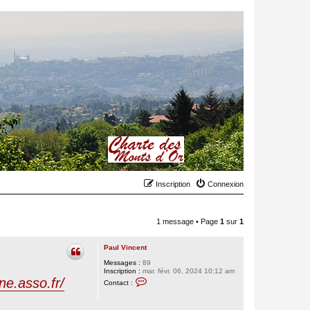
Inscription
Connexion
1 message • Page
1
sur
1
Paul Vincent
Messages :
89
Inscription :
mar. févr. 06, 2024 10:12 am
C
fne.asso.fr/
Contact :
o
n
t