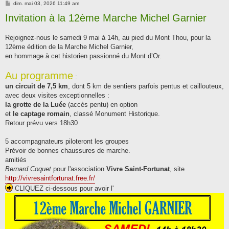
M
dim. mai 03, 2026 11:49 am
e
Invitation à la 12ème Marche Michel Garnier
s
s
a
g
Rejoignez-nous le samedi 9 mai à 14h, au pied du Mont Thou, pour la
e
12ème édition de la Marche Michel Garnier,
en hommage à cet historien passionné du Mont d’Or.
Au programme
:
un circuit de 7,5 km
, dont 5 km de sentiers parfois pentus et caillouteux,
avec deux visites exceptionnelles :
la grotte de la Luée
(accès pentu) en option
et
le captage romain
, classé Monument Historique.
Retour prévu vers 18h30
5 accompagnateurs piloteront les groupes
Prévoir de bonnes chaussures de marche.
amitiés
Bernard Coquet
pour l'association
Vivre Saint-Fortunat
, site
http://vivresaintfortunat.free.fr/
CLIQUEZ ci-dessous pour avoir l'