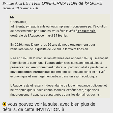
s
LETTRE D'INFORMATION de l'AGUPE
Extraits de la
s
reçue le 18 février à 23h
a
g
e
Chers amis,
adhérents, sympathisants ou tout simplement concernés par l'évolution
de nos territoires péri-urbains, vous êtes invités à
l'assemblée
générale de l'Agupe, ce mardi 24 février.
En 2026, nous fêterons les
50 ans
de notre
engagement
pour
l'amélioration de la
qualité de vie
sur le territoire fidésien.
Née en 1976 de l'urbanisation eﬀrénée des années 1970 qui menaçait
l'identité de la commune,
l'association
s’est constamment attelée à
préserver
son
environnement
naturel ou patrimonial et à privilégier le
développement harmonieux
du territoire, souhaitant concilier activité
économique et aménagement urbain dans un esprit écologique.
L’
Agupe
reste et restera indépendante de toute mouvance politique, et
ne s’appuie que sur des connaissances, expériences, expertises
rigoureusement acquises et partagées dans les domaines décrits :
Vous pouvez voir la suite, avec bien plus de
détails, de cette INVITATION à