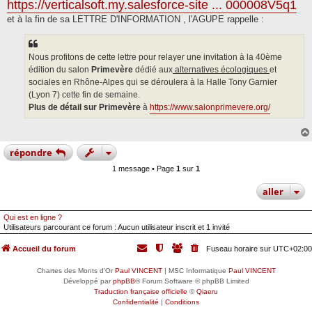
https://verticalsoft.my.salesforce-site ... 000008V5q1
et à la fin de sa LETTRE D'INFORMATION , l'AGUPE rappelle :
Nous profitons de cette lettre pour relayer une invitation à la 40ème
édition du salon
Primevère
dédié aux
alternatives écologiques
et
sociales en Rhône-Alpes qui se déroulera à la Halle Tony Garnier
(Lyon 7) cette fin de semaine.
Plus de détail sur Primevère
à
https://www.salonprimevere.org/
répondre
1 message • Page
1
sur
1
aller
Qui est en ligne ?
Utilisateurs parcourant ce forum : Aucun utilisateur inscrit et 1 invité
Accueil du forum
Fuseau horaire sur
UTC+02:00
Chartes des Monts d'Or
Paul VINCENT
| MSC Informatique
Paul VINCENT
Développé par
phpBB
® Forum Software © phpBB Limited
Traduction française officielle
©
Qiaeru
Confidentialité
|
Conditions