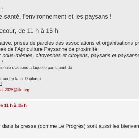
 :
santé, l’environnement et les paysans !
lecour, de 11 h à 15 h
pative, prises de paroles des associations et organisations p
sues de l’Agriculture Paysanne de proximité
ar nous-mêmes, citoyennes et citoyens, paysans et paysann
 !
onale d’actions à laquelle participent de
er contre la loi Duplomb
82
ol-2025@lilo.org
e 11 h à 15 h
us dans la presse (comme Le Progrès) sont aussi les bienven