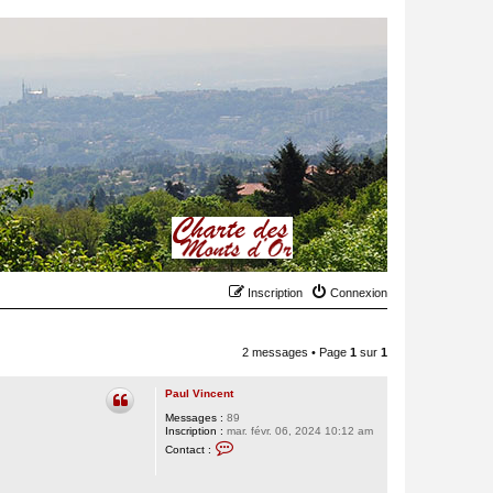
Inscription
Connexion
2 messages • Page
1
sur
1
Paul Vincent
Messages :
89
Inscription :
mar. févr. 06, 2024 10:12 am
C
Contact :
o
n
t