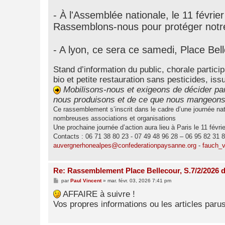
e
- À l'Assemblée nationale, le 11 février
Rassemblons-nous pour protéger notre 
- A lyon, ce sera ce samedi, Place Bel
Stand d’information du public, chorale partici
bio et petite restauration sans pesticides, is
Mobilisons-nous et exigeons de décider p
nous produisons et de ce que nous mangeons
Ce rassemblement s’inscrit dans le cadre d’une journée nati
nombreuses associations et organisations
Une prochaine journée d’action aura lieu à Paris le 11 févri
Contacts : 06 71 38 80 23 - 07 49 48 96 28 – 06 95 82 31 
auvergnerhonealpes@confederationpaysanne.org
-
fauch_v
Re: Rassemblement Place Bellecour, S.7/2/2026 d
M
par
Paul Vincent
»
mar. févr. 03, 2026 7:41 pm
e
s
AFFAIRE à suivre !
s
Vos propres informations ou les articles par
a
g
e