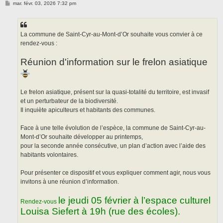
M
mar. févr. 03, 2026 7:32 pm
e
s
s
a
g
La commune de Saint-Cyr-au-Mont-d’Or souhaite vous convier à ce
e
rendez-vous :
Réunion d'information sur le frelon asiatique
Le frelon asiatique, présent sur la quasi-totalité du territoire, est invasif
et un perturbateur de la biodiversité.
Il inquiète apiculteurs et habitants des communes.
Face à une telle évolution de l’espèce, la commune de Saint-Cyr-au-
Mont-d’Or souhaite développer au printemps,
pour la seconde année consécutive, un plan d’action avec l’aide des
habitants volontaires.
Pour présenter ce dispositif et vous expliquer comment agir, nous vous
invitons à une réunion d’information.
le jeudi 05 février à l’espace culturel
Rendez-vous
Louisa Siefert à 19h (rue des écoles).