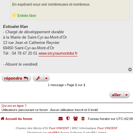
En espérant vous voir nombreuses et nombreux.
Entrée libre
Estivalet Illan
- Chargé de développement durable
à la Mairie de Saint-Cyr-au-Mont-d’Or
13 rue Jean et Catherine Reynier
69450 Saint-Cyr-au-Mont-d’Or
Tél : 04 78 47 20 01
www.stcyraumontdor.fr
- Absent le vendredi.
répondre
1 message • Page
1
sur
1
aller
Qui est en ligne ?
Utilisateurs parcourant ce forum : Aucun utilisateur inscrit et 0 invité
Accueil du forum
Fuseau horaire sur
UTC+02:00
Chartes des Monts d'Or
Paul VINCENT
| MSC Informatique
Paul VINCENT
Développé par
phpBB
® Forum Software © phpBB Limited