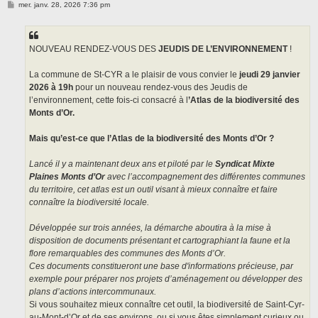
M
mer. janv. 28, 2026 7:36 pm
e
s
s
a
g
NOUVEAU RENDEZ-VOUS DES
JEUDIS DE L’ENVIRONNEMENT
!
e
La commune de St-CYR a le plaisir de vous convier le
jeudi 29 janvier
2026 à 19h
pour un nouveau rendez-vous des Jeudis de
l’environnement, cette fois-ci consacré à l
’Atlas de la biodiversité des
Monts d’Or.
Mais qu’est-ce que l’Atlas de la biodiversité des Monts d’Or ?
Lancé il y a maintenant deux ans et piloté par le
Syndicat Mixte
Plaines Monts d’Or
avec l’accompagnement des différentes communes
du territoire, cet atlas est un outil visant à mieux connaître et faire
connaître la biodiversité locale.
Développée sur trois années, la démarche aboutira à la mise à
disposition de documents présentant et cartographiant la faune et la
flore remarquables des communes des Monts d’Or.
Ces documents constitueront une base d'informations précieuse, par
exemple pour préparer nos projets d’aménagement ou développer des
plans d’actions intercommunaux.
Si vous souhaitez mieux connaître cet outil, la biodiversité de Saint-Cyr-
au-Mont-d’Or et de ses environs, ou si vous êtes simplement curieux ou