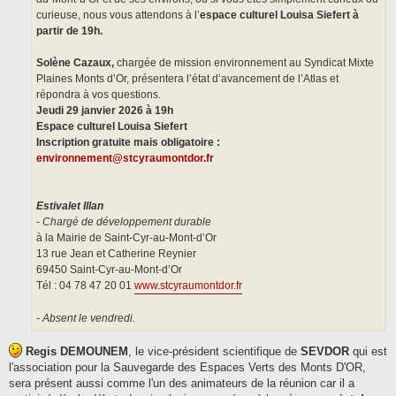
curieuse, nous vous attendons à l’
espace culturel Louisa Siefert à
partir de 19h.
Solène Cazaux,
chargée de mission environnement au Syndicat Mixte
Plaines Monts d’Or, présentera l’état d’avancement de l’Atlas et
répondra à vos questions.
Jeudi 29 janvier 2026 à 19h
Espace culturel Louisa Siefert
Inscription gratuite mais obligatoire :
environnement@stcyraumontdor.fr
Estivalet Illan
- Chargé de développement durable
à la Mairie de Saint-Cyr-au-Mont-d’Or
13 rue Jean et Catherine Reynier
69450 Saint-Cyr-au-Mont-d’Or
Tél : 04 78 47 20 01
www.stcyraumontdor.fr
- Absent le vendredi.
Regis DEMOUNEM
, le vice-président scientifique de
SEVDOR
qui est
l'association pour la Sauvegarde des Espaces Verts des Monts D'OR,
sera présent aussi comme l'un des animateurs de la réunion car il a