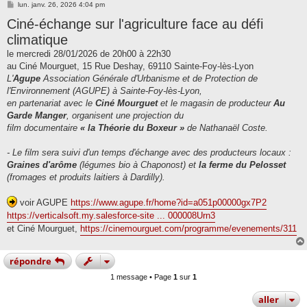
M
lun. janv. 26, 2026 4:04 pm
e
Ciné-échange sur l'agriculture face au défi
s
s
climatique
a
g
le mercredi 28/01/2026 de 20h00 à 22h30
e
au Ciné Mourguet, 15 Rue Deshay, 69110 Sainte-Foy-lès-Lyon
L'
Agupe
Association Générale d'Urbanisme et de Protection de
l'Environnement (AGUPE) à Sainte-Foy-lès-Lyon,
en partenariat avec le
Ciné Mourguet
et le magasin de producteur
Au
Garde Manger
, organisent une projection du
film documentaire
« la Théorie du Boxeur »
de Nathanaël Coste.
- Le film sera suivi d'un temps d'échange avec des producteurs locaux :
Graines d'arôme
(légumes bio à Chaponost) et
la ferme du Pelosset
(fromages et produits laitiers à Dardilly).
voir AGUPE
https://www.agupe.fr/home?id=a051p00000gx7P2
https://verticalsoft.my.salesforce-site ... 000008Urn3
et Ciné Mourguet,
https://cinemourguet.com/programme/evenements/311
répondre
1 message • Page
1
sur
1
aller