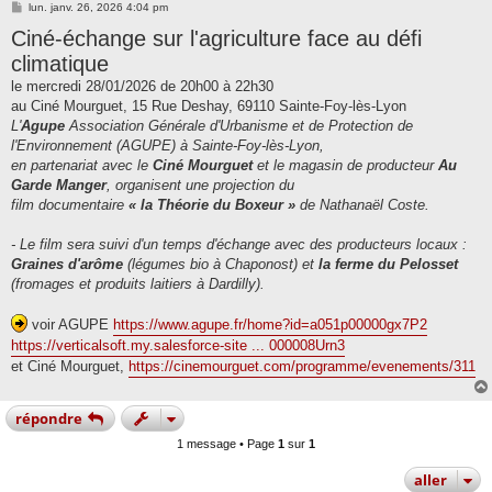
M
lun. janv. 26, 2026 4:04 pm
e
Ciné-échange sur l'agriculture face au défi
s
s
climatique
a
g
le mercredi 28/01/2026 de 20h00 à 22h30
e
au Ciné Mourguet, 15 Rue Deshay, 69110 Sainte-Foy-lès-Lyon
L'
Agupe
Association Générale d'Urbanisme et de Protection de
l'Environnement (AGUPE) à Sainte-Foy-lès-Lyon,
en partenariat avec le
Ciné Mourguet
et le magasin de producteur
Au
Garde Manger
, organisent une projection du
film documentaire
« la Théorie du Boxeur »
de Nathanaël Coste.
- Le film sera suivi d'un temps d'échange avec des producteurs locaux :
Graines d'arôme
(légumes bio à Chaponost) et
la ferme du Pelosset
(fromages et produits laitiers à Dardilly).
voir AGUPE
https://www.agupe.fr/home?id=a051p00000gx7P2
https://verticalsoft.my.salesforce-site ... 000008Urn3
et Ciné Mourguet,
https://cinemourguet.com/programme/evenements/311
répondre
1 message • Page
1
sur
1
aller