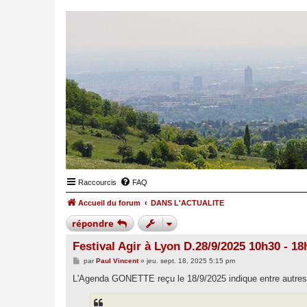
Raccourcis
FAQ
Accueil du forum
DANS L'ACTUALITE
répondre
Festival Agir à Lyon D.28/9/2025 10h30 - 18
M
par
Paul Vincent
»
jeu. sept. 18, 2025 5:15 pm
e
s
L'Agenda GONETTE reçu le 18/9/2025 indique entre autres
s
a
g