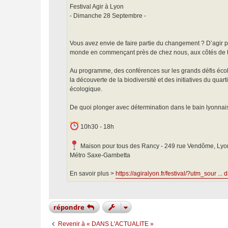
e
Festival Agir à Lyon
- Dimanche 28 Septembre -
Vous avez envie de faire partie du changement ? D’agir po
monde en commençant près de chez nous, aux côtés de tou
Au programme, des conférences sur les grands défis écol
la découverte de la biodiversité et des initiatives du qua
écologique.
De quoi plonger avec détermination dans le bain lyonnais 
10h30 - 18h
Maison pour tous des Rancy - 249 rue Vendôme, Lyo
Métro Saxe-Gambetta
En savoir plus >
https://agiralyon.fr/festival/?utm_sour ..
répondre
Revenir à « DANS L'ACTUALITE »