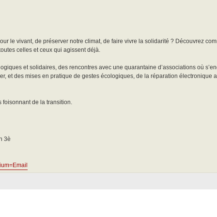
ur le vivant, de préserver notre climat, de faire vivre la solidarité ? Découvrez c
tes celles et ceux qui agissent déjà.
ogiques et solidaires, des rencontres avec une quarantaine d’associations où s’e
rtier, et des mises en pratique de gestes écologiques, de la réparation électronique 
foisonnant de la transition.
n 3è
. dium=Email