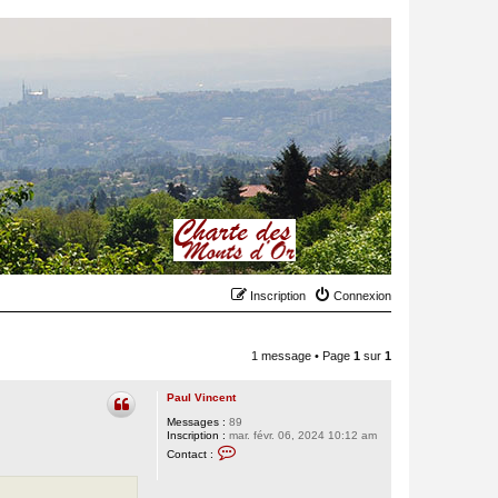
Inscription
Connexion
1 message • Page
1
sur
1
Paul Vincent
Messages :
89
Inscription :
mar. févr. 06, 2024 10:12 am
C
Contact :
o
n
t