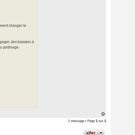
a
c
t
e
r
P
a
omment changer le
u
l
V
i
n
ngager, des balades à
c
au jardinage
e
n
t
H
a
1 message • Page
1
sur
1
u
t
aller