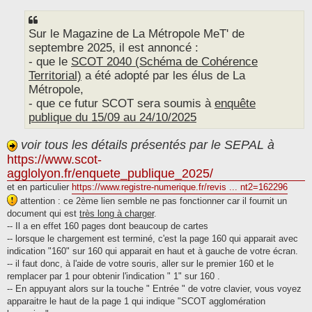
s
s
a
g
Sur le Magazine de La Métropole MeT' de
e
septembre 2025, il est annoncé :
- que le
SCOT 2040 (Schéma de Cohérence
Territorial)
a été adopté par les élus de La
Métropole,
- que ce futur SCOT sera soumis à
enquête
publique du 15/09 au 24/10/2025
voir tous les détails présentés par le SEPAL à
https://www.scot-
agglolyon.fr/enquete_publique_2025/
et en particulier
https://www.registre-numerique.fr/revis ... nt2=162296
attention : ce 2ème lien semble ne pas fonctionner car il fournit un
document qui est
très long à charger
.
-- Il a en effet 160 pages dont beaucoup de cartes
-- lorsque le chargement est terminé, c'est la page 160 qui apparait avec
indication "160" sur 160 qui apparait en haut et à gauche de votre écran.
-- il faut donc, à l'aide de votre souris, aller sur le premier 160 et le
remplacer par 1 pour obtenir l'indication " 1" sur 160 .
-- En appuyant alors sur la touche " Entrée " de votre clavier, vous voyez
apparaitre le haut de la page 1 qui indique "SCOT agglomération