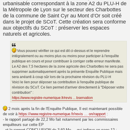
urbanisable correspondant à la zone A2 du PLU-H de
la Métropole de Lyon sur le secteur des Charbottes
de la commune de Saint Cyr au Mont d’Or soit créé
dans le projet de SCoT. Cette création sera conforme
aux objectifs du SCoT : préserver les espaces
naturels et agricoles.
Vous pouvez vérifier ce qui est dit ci-dessus et le reprendre
intégralement ou au moins plus ou moins pour participer à l'enquête
publique en cours et pour contribuer à corriger cette erreur manifeste.
Le A2 des 7,5 hectares de la zone agricole des Charbottes ne sera pas
supprimer automatiquement après la présente Enquête Publique mais
sera anéanti à coup sûr lors de la prochaine révision du PLU-H
Voici le lien pour déposer sa contribution à l'enquête publique de
révision du SCoT. Ce lien permet d'arriver directement à "Déposer votre
contribution" :
https://www.registre-numerique.fr/revis ... bservation
2 mois après la fin de l'Enquête Publique, Il est maintenant possible
de voir à
https://www.registre-numerique.fr/revis ... on/rapport
:
- le rapport partagé de 22,2 Mo fait notamment par les commissaires
enquêteurs sur cette EP
- et le rapport CONCLUSION de 3,60 Mo ... qui indique en page 12 :