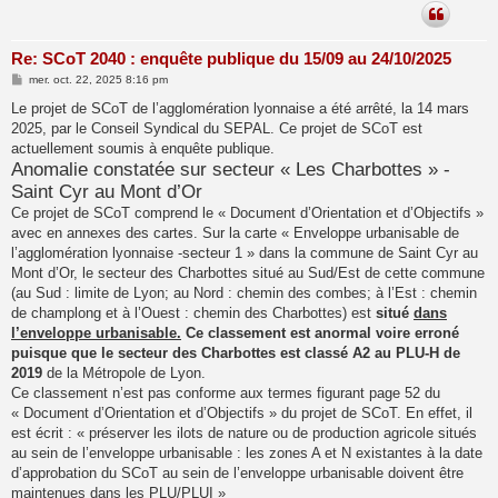
Re: SCoT 2040 : enquête publique du 15/09 au 24/10/2025
M
mer. oct. 22, 2025 8:16 pm
e
s
Le projet de SCoT de l’agglomération lyonnaise a été arrêté, la 14 mars
s
2025, par le Conseil Syndical du SEPAL. Ce projet de SCoT est
a
g
actuellement soumis à enquête publique.
e
Anomalie constatée sur secteur « Les Charbottes » -
Saint Cyr au Mont d’Or
Ce projet de SCoT comprend le « Document d’Orientation et d’Objectifs »
avec en annexes des cartes. Sur la carte « Enveloppe urbanisable de
l’agglomération lyonnaise -secteur 1 » dans la commune de Saint Cyr au
Mont d’Or, le secteur des Charbottes situé au Sud/Est de cette commune
(au Sud : limite de Lyon; au Nord : chemin des combes; à l’Est : chemin
de champlong et à l’Ouest : chemin des Charbottes) est
situé
dans
l’enveloppe urbanisable.
Ce classement est anormal voire erroné
puisque que le secteur des Charbottes est classé A2 au PLU-H de
2019
de la Métropole de Lyon.
Ce classement n’est pas conforme aux termes figurant page 52 du
« Document d’Orientation et d’Objectifs » du projet de SCoT. En effet, il
est écrit : « préserver les ilots de nature ou de production agricole situés
au sein de l’enveloppe urbanisable : les zones A et N existantes à la date
d’approbation du SCoT au sein de l’enveloppe urbanisable doivent être
maintenues dans les PLU/PLUI »