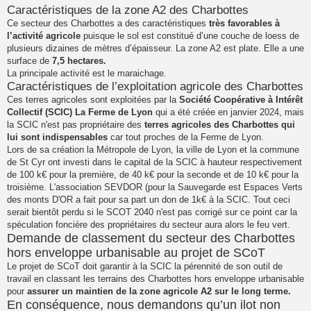
Caractéristiques de la zone A2 des Charbottes
Ce secteur des Charbottes a des caractéristiques
très favorables à
l’activité agricole
puisque le sol est constitué d’une couche de loess de
plusieurs dizaines de mètres d’épaisseur. La zone A2 est plate. Elle a une
surface de
7,5 hectares.
La principale activité est le maraichage.
Caractéristiques de l’exploitation agricole des Charbottes
Ces terres agricoles sont exploitées par la
Société Coopérative à Intérêt
Collectif (SCIC) La Ferme de Lyon
qui a été créée en janvier 2024, mais
la SCIC n'est pas propriétaire des
terres agricoles des Charbottes qui
lui sont indispensables
car tout proches de la Ferme de Lyon.
Lors de sa création la Métropole de Lyon, la ville de Lyon et la commune
de St Cyr ont investi dans le capital de la SCIC à hauteur respectivement
de 100 k€ pour la première, de 40 k€ pour la seconde et de 10 k€ pour la
troisième. L'association SEVDOR (pour la Sauvegarde est Espaces Verts
des monts D'OR a fait pour sa part un don de 1k€ à la SCIC. Tout ceci
serait bientôt perdu si le SCOT 2040 n'est pas corrigé sur ce point car la
spéculation foncière des propriétaires du secteur aura alors le feu vert.
Demande de classement du secteur des Charbottes
hors enveloppe urbanisable au projet de SCoT
Le projet de SCoT doit garantir à la SCIC la pérennité de son outil de
travail en classant les terrains des Charbottes hors enveloppe urbanisable
pour
assurer un maintien de la zone agricole A2 sur le long terme.
En conséquence, nous demandons qu’un ilot non