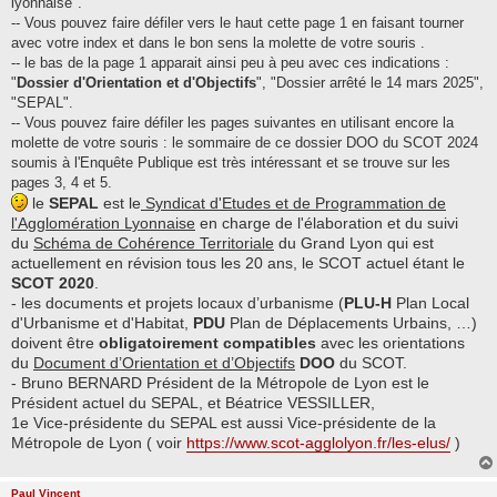
lyonnaise".
-- Vous pouvez faire défiler vers le haut cette page 1 en faisant tourner
avec votre index et dans le bon sens la molette de votre souris .
-- le bas de la page 1 apparait ainsi peu à peu avec ces indications :
"
Dossier d'Orientation et d'Objectifs
", "Dossier arrêté le 14 mars 2025",
"SEPAL".
-- Vous pouvez faire défiler les pages suivantes en utilisant encore la
molette de votre souris : le sommaire de ce dossier DOO du SCOT 2024
soumis à l'Enquête Publique est très intéressant et se trouve sur les
pages 3, 4 et 5.
le
SEPAL
est le
Syndicat d'Etudes et de Programmation de
l'Agglomération Lyonnaise
en charge de l'élaboration et du suivi
du
Schéma de Cohérence Territoriale
du Grand Lyon qui est
actuellement en révision tous les 20 ans, le SCOT actuel étant le
SCOT 2020
.
- les documents et projets locaux d’urbanisme (
PLU-H
Plan Local
d'Urbanisme et d'Habitat,
PDU
Plan de Déplacements Urbains, …)
doivent être
obligatoirement compatibles
avec les orientations
du
Document d’Orientation et d’Objectifs
DOO
du SCOT.
- Bruno BERNARD Président de la Métropole de Lyon est le
Président actuel du SEPAL, et Béatrice VESSILLER,
1e Vice-présidente du SEPAL est aussi Vice-présidente de la
Métropole de Lyon ( voir
https://www.scot-agglolyon.fr/les-elus/
)
Paul Vincent