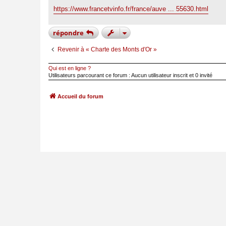
e
https://www.francetvinfo.fr/france/auve ... 55630.html
répondre
Revenir à « Charte des Monts d'Or »
Qui est en ligne ?
Utilisateurs parcourant ce forum : Aucun utilisateur inscrit et 0 invité
Accueil du forum