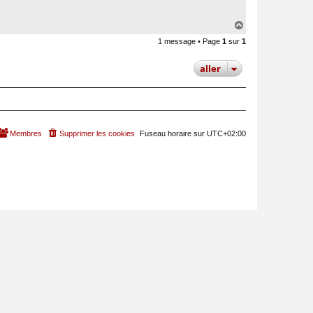
a
c
t
H
e
a
r
1 message • Page
1
sur
1
u
P
a
t
u
aller
l
V
i
n
c
e
n
t
Membres
Supprimer les cookies
Fuseau horaire sur
UTC+02:00