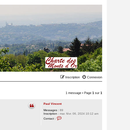
Inscription
Connexion
1 message • Page
1
sur
1
Paul Vincent
Messages :
89
Inscription :
mar. févr. 06, 2024 10:12 am
C
Contact :
o
n
t