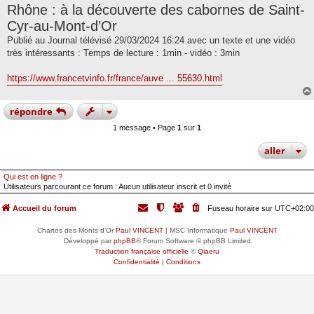
Rhône : à la découverte des cabornes de Saint-
s
s
Cyr-au-Mont-d’Or
a
g
Publié au Journal télévisé 29/03/2024 16:24 avec un texte et une vidéo
e
très intéressants : Temps de lecture : 1min - vidéo : 3min
https://www.francetvinfo.fr/france/auve ... 55630.html
répondre
1 message • Page
1
sur
1
aller
Qui est en ligne ?
Utilisateurs parcourant ce forum : Aucun utilisateur inscrit et 0 invité
Accueil du forum
Fuseau horaire sur
UTC+02:00
Chartes des Monts d'Or
Paul VINCENT
| MSC Informatique
Paul VINCENT
Développé par
phpBB
® Forum Software © phpBB Limited
Traduction française officielle
©
Qiaeru
Confidentialité
|
Conditions