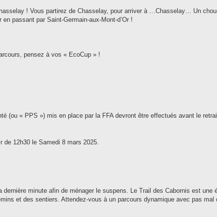
Chasselay ! Vous partirez de Chasselay, pour arriver à …Chasselay… Un chou
ir en passant par Saint-Germain-aux-Mont-d’Or !
parcours, pensez à vos « EcoCup » !
nté (ou « PPS ») mis en place par la FFA devront être effectués avant le retra
tir de 12h30 le Samedi 8 mars 2025.
 dernière minute afin de ménager le suspens. Le Trail des Cabornis est une 
chemins et des sentiers. Attendez-vous à un parcours dynamique avec pas mal 