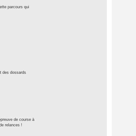
a
c
ette parcours qui
t
e
r
P
a
u
l
V
i
n
c
e
n
t
it des dossards
épreuve de course à
de relances !