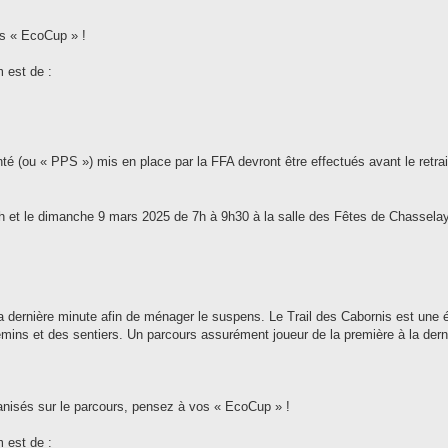
os « EcoCup » !
m est de :
nté (ou « PPS ») mis en place par la FFA devront être effectués avant le retra
h et le dimanche 9 mars 2025 de 7h à 9h30 à la salle des Fêtes de Chasselay
 dernière minute afin de ménager le suspens. Le Trail des Cabornis est une 
hemins et des sentiers. Un parcours assurément joueur de la première à la dern
ganisés sur le parcours, pensez à vos « EcoCup » !
m est de :