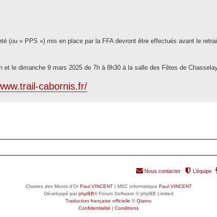
nté (ou « PPS ») mis en place par la FFA devront être effectués avant le retra
h et le dimanche 9 mars 2025 de 7h à 8h30 à la salle des Fêtes de Chassela
www.trail-cabornis.fr/
Nous contacter
L’équipe
Chartes des Monts d'Or
Paul VINCENT
| MSC Informatique
Paul VINCENT
Développé par
phpBB
® Forum Software © phpBB Limited
Traduction française officielle
©
Qiaeru
Confidentialité
|
Conditions