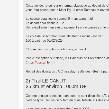
e
Cette année, retour sur un format classique au départ de 
vous fera passer par le Mont Py, la croix Rampau et reven
La course aura lieu le samedi 8 mars après-midi.
Le départ sera donné à 15h.
Un ravitaillement en eau uniquement sera organisé sur le 
Le coût de l’inscription (frais plateforme inclus) est de :
16€ à partir du 03/02/2025
Clôture des inscriptions le 6 mars, à minuit.
Pas d’inscription sur place, les Parcours de Prévention Sa
(
https://pps.athle.fr/
)
Retrait des dossards : A Chasselay (Salle des fêtes) à par
2) Trail LE CANUT :
25 km et environ 1000m D+
Comme chaque année les parcours ne sont dévoilés qu’à la
pied de type Trail se déroulant en quasi totalité sur des 
La course aura lieu le dimanche 9 mars 2025.