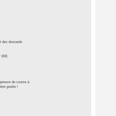
it des dossards
 (69)
épreuve de course à
ière goutte !