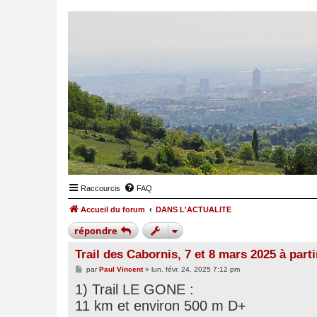
Raccourcis
FAQ
Accueil du forum
DANS L'ACTUALITE
répondre
Trail des Cabornis, 7 et 8 mars 2025 à pa
M
par
Paul Vincent
»
lun. févr. 24, 2025 7:12 pm
e
1) Trail LE GONE :
s
s
11 km et environ 500 m D+
a
g