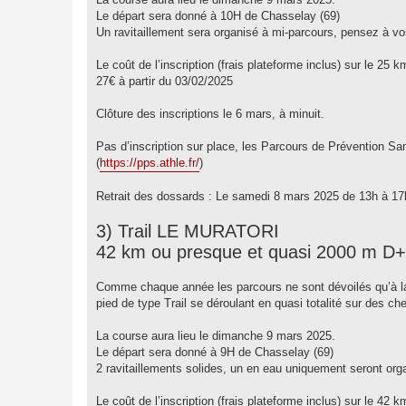
Le départ sera donné à 10H de Chasselay (69)
Un ravitaillement sera organisé à mi-parcours, pensez à v
Le coût de l’inscription (frais plateforme inclus) sur le 25 k
27€ à partir du 03/02/2025
Clôture des inscriptions le 6 mars, à minuit.
Pas d’inscription sur place, les Parcours de Prévention Sa
(
https://pps.athle.fr/
)
Retrait des dossards : Le samedi 8 mars 2025 de 13h à 17
3) Trail LE MURATORI
42 km ou presque et quasi 2000 m D+
Comme chaque année les parcours ne sont dévoilés qu’à la
pied de type Trail se déroulant en quasi totalité sur des c
La course aura lieu le dimanche 9 mars 2025.
Le départ sera donné à 9H de Chasselay (69)
2 ravitaillements solides, un en eau uniquement seront or
Le coût de l’inscription (frais plateforme inclus) sur le 42 k