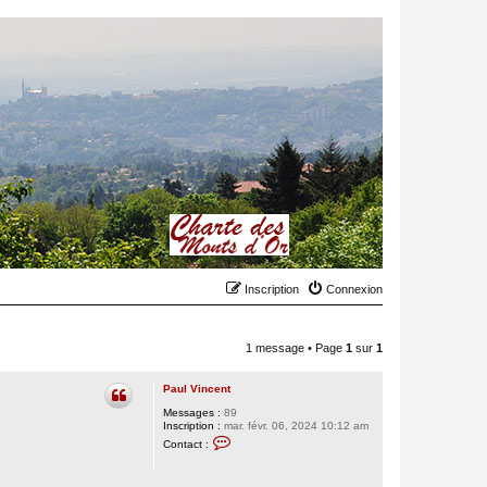
Inscription
Connexion
1 message • Page
1
sur
1
Paul Vincent
Messages :
89
Inscription :
mar. févr. 06, 2024 10:12 am
C
Contact :
o
n
t