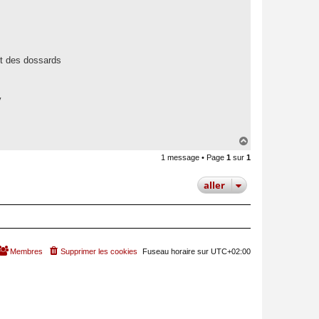
it des dossards
y
H
a
1 message • Page
1
sur
1
u
t
aller
Membres
Supprimer les cookies
Fuseau horaire sur
UTC+02:00