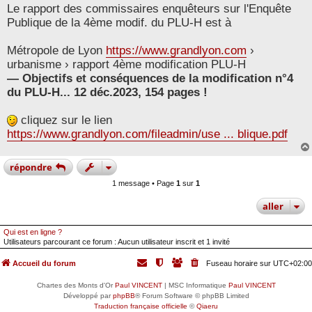
Le rapport des commissaires enquêteurs sur l'Enquête
s
s
Publique de la 4ème modif. du PLU-H est à
a
g
e
Métropole de Lyon
https://www.grandlyon.com
›
urbanisme › rapport 4ème modification PLU-H
— Objectifs et conséquences de la modification n°4
du PLU-H... 12 déc.2023, 154 pages !
cliquez sur le lien
https://www.grandlyon.com/fileadmin/use ... blique.pdf
répondre
1 message • Page
1
sur
1
aller
Qui est en ligne ?
Utilisateurs parcourant ce forum : Aucun utilisateur inscrit et 1 invité
Accueil du forum
Fuseau horaire sur
UTC+02:00
Chartes des Monts d'Or
Paul VINCENT
| MSC Informatique
Paul VINCENT
Développé par
phpBB
® Forum Software © phpBB Limited
Traduction française officielle
©
Qiaeru