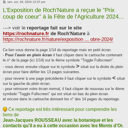
M
ven. oct. 18, 2024 12:37 pm
e
L'Exposition de Roch'Nature a reçue le "Prix
s
s
coup de coeur" à la Fête de l'Agriculture 2024...
a
g
e
---> voir le
reportage fait sur le site
https://rochnature.fr
de Roch'Nature
à
https://rochnature.fr/nature/exposition ... obre-2024/
Ce lien vous donne la page 1/14 du reportage mais en petit écran.
-
Pour l'avoir en plein écran
il faut cliquer dans le cartouche contenant
le n° de la page (ici 1/14) sur le 4ème symbole "Toggle Fullscreen".
>
- vous devez ensuite cliquer sur le symbole
situé sur la droite du plein
écran pour faire défiler les 13 pages suivantes.
<
- pour revenir à une page précédente il faut cliquer sur le symbole
situé
sur la gauche du plein écran.
- pour retrouver votre écran normal, il faut cliquer de nouveau sur le 4ème
symbole "Toggle Fullscreen" qui est situé en bas du plein écran
et encore dans le cartouche donnant les n° des 14 pages du reportage.
Ce reportage est très intéressant pour comprendre les
liens de
Jean-Jacques ROUSSEAU avec la botanique et les
contacts qu'il a eu à cette occasion avec les Monts d'Or.