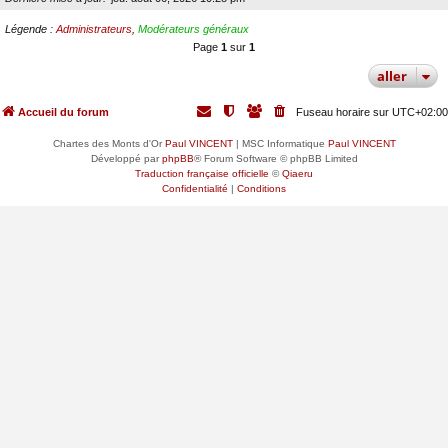
Légende :
Administrateurs
,
Modérateurs généraux
Page
1
sur
1
aller
Accueil du forum
Fuseau horaire sur
UTC+02:00
Chartes des Monts d'Or
Paul VINCENT
| MSC Informatique
Paul VINCENT
Développé par
phpBB
® Forum Software © phpBB Limited
Traduction française officielle
©
Qiaeru
Confidentialité
|
Conditions