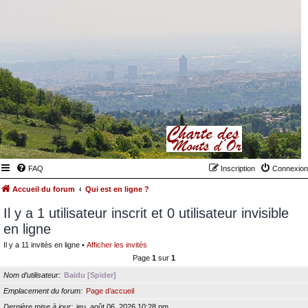
FAQ
Inscription
Connexion
Accueil du forum
Qui est en ligne ?
Il y a 1 utilisateur inscrit et 0 utilisateur invisible
en ligne
Il y a 11 invités en ligne •
Afficher les invités
Page
1
sur
1
Nom d’utilisateur
Baidu [Spider]
Emplacement du forum
Page d’accueil
Dernière mise à jour
jeu. août 06, 2026 10:28 pm