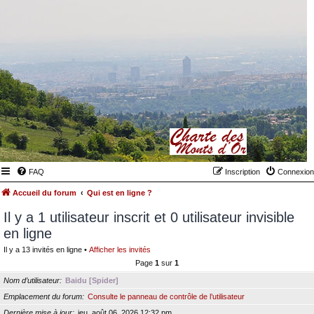
FAQ
Inscription
Connexion
Accueil du forum
Qui est en ligne ?
Il y a 1 utilisateur inscrit et 0 utilisateur invisible
en ligne
Il y a 13 invités en ligne •
Afficher les invités
Page
1
sur
1
Nom d’utilisateur
Baidu [Spider]
Emplacement du forum
Consulte le panneau de contrôle de l’utilisateur
Dernière mise à jour
jeu. août 06, 2026 12:32 pm