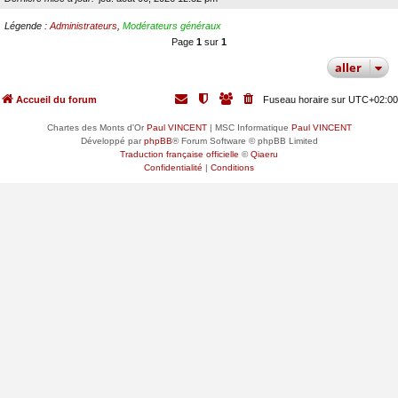
Légende :
Administrateurs
,
Modérateurs généraux
Page
1
sur
1
aller
Accueil du forum
Fuseau horaire sur
UTC+02:00
Chartes des Monts d'Or
Paul VINCENT
| MSC Informatique
Paul VINCENT
Développé par
phpBB
® Forum Software © phpBB Limited
Traduction française officielle
©
Qiaeru
Confidentialité
|
Conditions