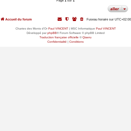
Page
1
sur
1
aller
Accueil du forum
Fuseau horaire sur
UTC+02:00
Chartes des Monts d'Or
Paul VINCENT
| MSC Informatique
Paul VINCENT
Développé par
phpBB
® Forum Software © phpBB Limited
Traduction française officielle
©
Qiaeru
Confidentialité
|
Conditions