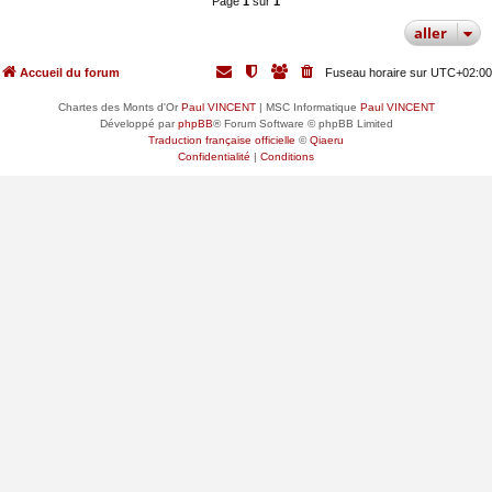
Page
1
sur
1
aller
Accueil du forum
Fuseau horaire sur
UTC+02:00
Chartes des Monts d'Or
Paul VINCENT
| MSC Informatique
Paul VINCENT
Développé par
phpBB
® Forum Software © phpBB Limited
Traduction française officielle
©
Qiaeru
Confidentialité
|
Conditions